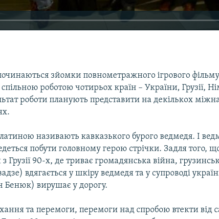
зпочинаються зйомки повнометражного ігрового фільму
 спільною роботою чотирьох країн – України, Грузії, Н
ультат роботи планують представити на декількох між
ях.
 латиною називають кавказького бурого ведмедя. І вед
еться побути головному герою стрічки. Задля того, що
з Грузії 90-х, де триває громадянська війна, грузинс
вадзе) вдягається у шкіру ведмедя та у супроводі укра
н Бенюк) вирушає у дорогу.
охання та перемоги, перемоги над спробою втекти від с