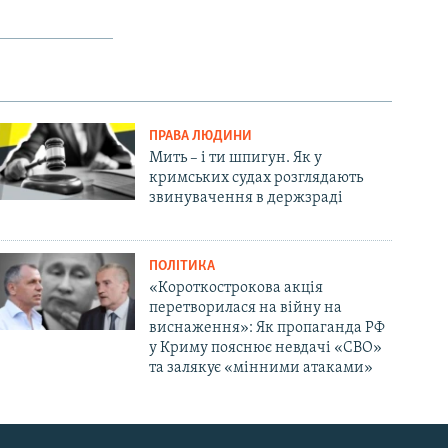
ПРАВА ЛЮДИНИ
Мить – і ти шпигун. Як у
кримських судах розглядають
звинувачення в держзраді
ПОЛІТИКА
«Короткострокова акція
перетворилася на війну на
виснаження»: Як пропаганда РФ
у Криму пояснює невдачі «СВО»
та залякує «мінними атаками»