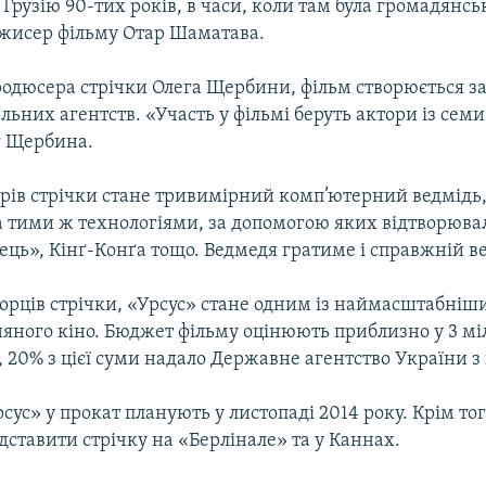
о Грузію 90-тих років, в часи, коли там була громадянсь
ежисер фільму Отар Шаматава.
родюсера стрічки Олега Щербини, фільм створюється з
льних агентств. «Участь у фільмі беруть актори із семи
г Щербина.
рів стрічки стане тривимірний комп’ютерний ведмідь,
а тими ж технологіями, за допомогою яких відтворювал
ець», Кінґ-Конґа тощо. Ведмедя гратиме і справжній в
орців стрічки, «Урсус» стане одним із наймасштабніши
зняного кіно. Бюджет фільму оцінюють приблизно у 3 м
, 20% з цієї суми надало Державне агентство України з 
сус» у прокат планують у листопаді 2014 року. Крім то
ставити стрічку на «Берлінале» та у Каннах.