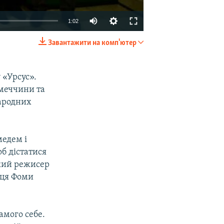
1:02
Завантажити на комп'ютер
EMBED
SHARE
 «Урсус».
імеччини та
народних
медем і
б дістатися
ький режисер
їнця Фоми
амого себе.