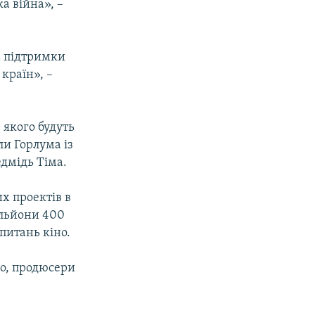
ка війна», –
а підтримки
 країн», –
 якого будуть
и Горлума із
едмідь Тіма.
х проектів в
ільйони 400
питань кіно.
го, продюсери