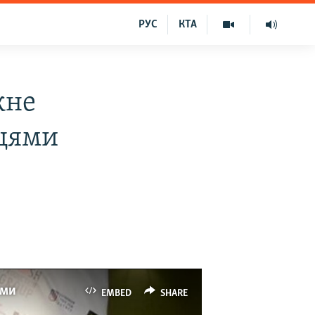
РУС
КТА
жне
мцями
ами
EMBED
SHARE