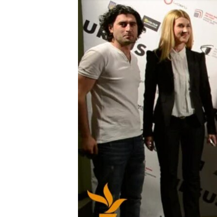
ВІДЕОУРОКИ «ELIFBE»
СВІДЧЕННЯ ОКУПАЦІЇ
УКРАЇНСЬКА ПРОБЛЕМА КРИМУ
ІНФОГРАФІКА