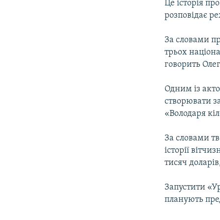
Це історія пр
розповідає р
За словами п
трьох націона
говорить Оле
Одним із акто
створювати з
«Володаря кіл
За словами тв
історії вітчи
тисяч доларів
Запустити «Ур
планують пред