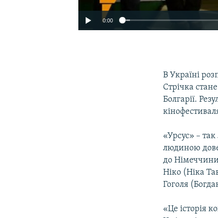
0:00
В Україні ро
Стрічка стане
Болгарії. Рез
кінофестивал
«Урсус» – так
людиною довед
до Німеччини 
Ніко (Ніка Та
Гоголя (Богда
«Це історія к