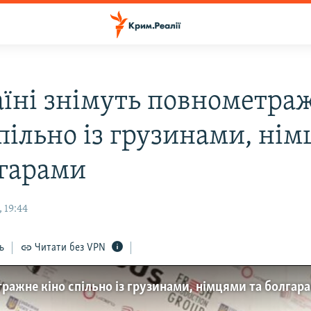
аїні знімуть повнометра
спільно із грузинами, ні
лгарами
 19:44
ь
Читати без VPN
ражне кіно спільно із грузинами, німцями та болгар