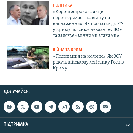
ПОЛІТИКА
«Короткострокова акція
перетворилася на війну на
виснаження»: Як пропаганда РФ
у Криму пояснює невдачі «СВО»
та залякує «мінними атаками»
ВІЙНА ТА КРИМ
«Полювання на колони». Як ЗСУ
ріжуть військову логістику Росії в
Криму
ДОЛУЧАЙСЯ!
ПІДТРИМКА