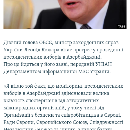
ВІДЕОУРОКИ «ELIFBE»
Русский
СВІДЧЕННЯ ОКУПАЦІЇ
Qırımtatar
УКРАЇНСЬКА ПРОБЛЕМА КРИМУ
ДОЛУЧАЙСЯ!
ІНФОГРАФІКА
Діючий голова ОБСЄ, міністр закордонних справ
України Леонід Кожара вітає прогрес у проведенні
президентських виборів в Азербайджані.
Усі сайти RFE/RL
Про це йдеться у його заяві, переданій УНІАН
Департаментом інформаційної МЗС України.
«Я вітаю той факт, що моніторинг президентських
виборів в Азербайджані здійснювали велика
кількість спостерігачів від авторитетних
міжнародних організацій, у тому числі від
Організації з безпеки та співробітництва в Європі,
Ради Європи, Європейського Союзу, Співдружності
Незалежних Держав та інших, а також багато