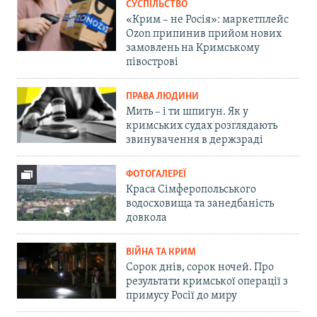
СУСПІЛЬСТВО
«Крим – не Росія»: маркетплейс
Ozon припинив прийом нових
замовлень на Кримському
півострові
ПРАВА ЛЮДИНИ
Мить – і ти шпигун. Як у
кримських судах розглядають
звинувачення в держзраді
ФОТОГАЛЕРЕЇ
Краса Сімферопольського
водосховища та занедбаність
довкола
ВІЙНА ТА КРИМ
Сорок днів, сорок ночей. Про
результати кримської операції з
примусу Росії до миру