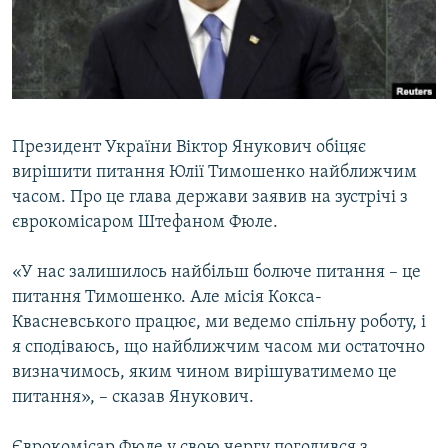
ВІДЕОУРОКИ «ELIFBE»
Русский
СВІДЧЕННЯ ОКУПАЦІЇ
Qırımtatar
УКРАЇНСЬКА ПРОБЛЕМА КРИМУ
ДОЛУЧАЙСЯ!
ІНФОГРАФІКА
Президент України Віктор Янукович обіцяє
вирішити питання Юлії Тимошенко найближчим
часом. Про це глава держави заявив на зустрічі з
Усі сайти RFE/RL
єврокомісаром Штефаном Фюле.
«У нас залишилось найбільш болюче питання – це
питання Тимошенко. Але місія Кокса-
Квасневського працює, ми ведемо спільну роботу, і
я сподіваюсь, що найближчим часом ми остаточно
визначимось, яким чином вирішуватимемо це
питання», – сказав Янукович.
Єврокомісар Фюле у свою чергу погодився з