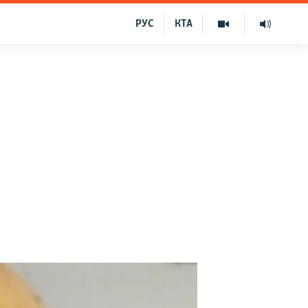
РУС
КТА