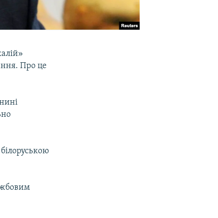
калій»
ння. Про це
 нині
ьно
 білоруською
ужбовим