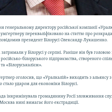
я генеральному директору російської компанії «Урал
аумґертнеру перекваліфіковано на статтю про розкрада
повідомив президент Білорусі Олександр Лукашенко.
затримали у Білорусі у серпні. Раніше він був головою
 російсько-білоруського підприємства, створеного спіл
та «Білоруськалієм».
ертнер оголосив, що «Уралкалій» виходить з альянсу з
 стало ударом для економіки Білорусі.
лада інкримінувала громадянину Росії зловживання сл
Москва нині вимагає його екстрадиції.