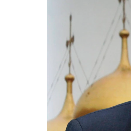
ВІДЕОУРОКИ «ELIFBE»
СВІДЧЕННЯ ОКУПАЦІЇ
УКРАЇНСЬКА ПРОБЛЕМА КРИМУ
ІНФОГРАФІКА