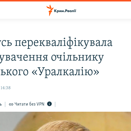
усь перекваліфікувала
увачення очільнику
ського «Уралкалію»
 14:38
ь
Читати без VPN