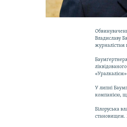
Обвинуваченн
Владиславу Б
журналістам 
Баумґертнера 
ліквідованого
«Уралкалієм» 
У липні Баумґ
компанією, що
Білоруська в
становищем. 