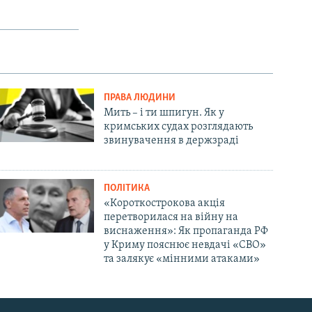
ПРАВА ЛЮДИНИ
Мить – і ти шпигун. Як у
кримських судах розглядають
звинувачення в держзраді
ПОЛІТИКА
«Короткострокова акція
перетворилася на війну на
виснаження»: Як пропаганда РФ
у Криму пояснює невдачі «СВО»
та залякує «мінними атаками»