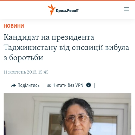
Доступність
посилання
Перейти
НОВИНИ
до
НОВИНИ
Кандидат на президента
основного
ВОДА.КРИМ
матеріалу
Таджикистану від опозиції вибула
ВІДЕО ТА ФОТО
Перейти
з боротьби
до
ПОЛІТИКА
основної
11 жовтень 2013, 15:45
БЛОГИ
навігації
Перейти
Поділитись
Читати без VPN
ПОГЛЯД
до
ІНТЕРВ'Ю
пошуку
ВСЕ ЗА ДЕНЬ
СПЕЦПРОЕКТИ
ЯК ОБІЙТИ БЛОКУВАННЯ
ДЕПОРТАЦІЯ