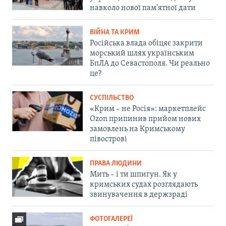
навколо нової пам'ятної дати
ВІЙНА ТА КРИМ
Російська влада обіцяє закрити
морський шлях українським
БпЛА до Севастополя. Чи реально
це?
СУСПІЛЬСТВО
«Крим – не Росія»: маркетплейс
Ozon припинив прийом нових
замовлень на Кримському
півострові
ПРАВА ЛЮДИНИ
Мить – і ти шпигун. Як у
кримських судах розглядають
звинувачення в держзраді
ФОТОГАЛЕРЕЇ