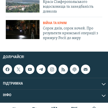
Краса Сімферопольського
водосховища та занедбаність
довкола
ВІЙНА ТА КРИМ
Сорок днів, сорок ночей. Про
результати кримської операції з
примусу Росії до миру
ДОЛУЧАЙСЯ!
ПІДТРИМКА
ІНФО
© Крим.Реалії, 2026 | Усі права застережено.