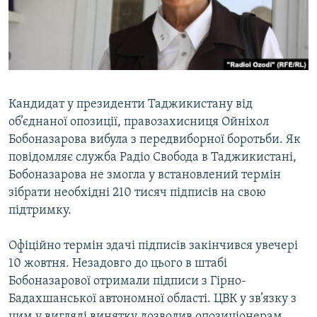
ВІДЕОУРОКИ «ELIFBE»
Русский
СВІДЧЕННЯ ОКУПАЦІЇ
Qırımtatar
УКРАЇНСЬКА ПРОБЛЕМА КРИМУ
ДОЛУЧАЙСЯ!
ІНФОГРАФІКА
Кандидат у президенти Таджикистану від
об’єднаної опозиції, правозахисниця Ойніхол
Бобоназарова вибула з передвиборної боротьби. Як
Усі сайти RFE/RL
повідомляє служба Радіо Свобода в Таджикистані,
Бобоназарова не змогла у встановлений термін
зібрати необхідні 210 тисяч підписів на свою
підтримку.
Офіційно термін здачі підписів закінчився увечері
10 жовтня. Незадовго до цього в штабі
Бобоназарової отримали підписи з Гірно-
Бадахшанської автономної області. ЦВК у зв’язку з
цим у вигляді винятку дозволив опозиціонерам