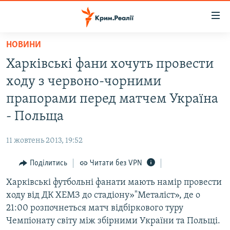
Доступність
посилання
Перейти
НОВИНИ
до
НОВИНИ
Харківські фани хочуть провести
основного
ВОДА.КРИМ
матеріалу
ходу з червоно-чорними
ВІДЕО ТА ФОТО
Перейти
прапорами перед матчем Україна
до
ПОЛІТИКА
- Польща
основної
БЛОГИ
навігації
11 жовтень 2013, 19:52
Перейти
ПОГЛЯД
до
Поділитись
Читати без VPN
ІНТЕРВ'Ю
пошуку
Харківські футбольні фанати мають намір провести
ВСЕ ЗА ДЕНЬ
ходу від ДК ХЕМЗ до стадіону»"Металіст», де о
СПЕЦПРОЕКТИ
21:00 розпочнеться матч відбіркового туру
Чемпіонату світу між збірними України та Польщі.
ЯК ОБІЙТИ БЛОКУВАННЯ
ДЕПОРТАЦІЯ