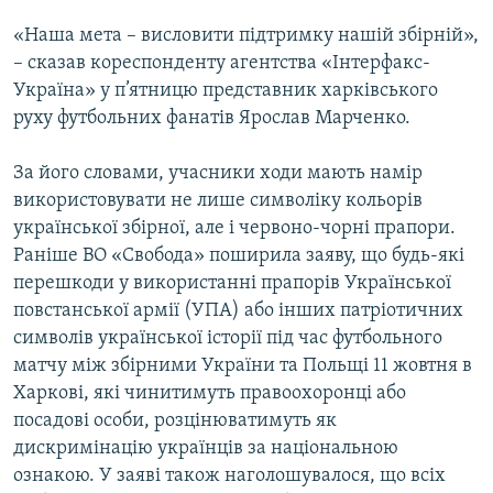
ВІДЕОУРОКИ «ELIFBE»
«Наша мета – висловити підтримку нашій збірній»,
Русский
СВІДЧЕННЯ ОКУПАЦІЇ
– сказав кореспонденту агентства «Інтерфакс-
Qırımtatar
Україна» у п’ятницю представник харківського
УКРАЇНСЬКА ПРОБЛЕМА КРИМУ
руху футбольних фанатів Ярослав Марченко.
ДОЛУЧАЙСЯ!
ІНФОГРАФІКА
За його словами, учасники ходи мають намір
використовувати не лише символіку кольорів
української збірної, але і червоно-чорні прапори.
Усі сайти RFE/RL
Раніше ВО «Свобода» поширила заяву, що будь-які
перешкоди у використанні прапорів Української
повстанської армії (УПА) або інших патріотичних
символів української історії під час футбольного
матчу між збірними України та Польщі 11 жовтня в
Харкові, які чинитимуть правоохоронці або
посадові особи, розцінюватимуть як
дискримінацію українців за національною
ознакою. У заяві також наголошувалося, що всіх