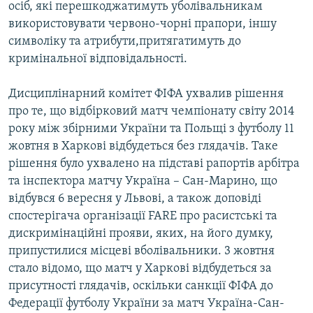
осіб, які перешкоджатимуть уболівальникам
використовувати червоно-чорні прапори, іншу
символіку та атрибути,притягатимуть до
кримінальної відповідальності.
Дисциплінарний комітет ФІФА ухвалив рішення
про те, що відбірковий матч чемпіонату світу 2014
року між збірними України та Польщі з футболу 11
жовтня в Харкові відбудеться без глядачів. Таке
рішення було ухвалено на підставі рапортів арбітра
та інспектора матчу Україна – Сан-Марино, що
відбувся 6 вересня у Львові, а також доповіді
спостерігача організації FARE про расистські та
дискримінаційні прояви, яких, на його думку,
припустилися місцеві вболівальники. 3 жовтня
стало відомо, що матч у Харкові відбудеться за
присутності глядачів, оскільки санкції ФІФА до
Федерації футболу України за матч Україна-Сан-