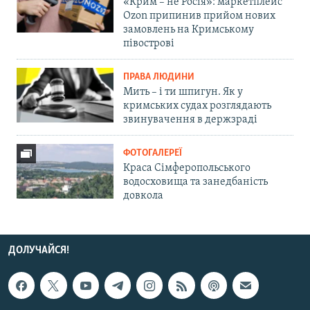
«Крим – не Росія»: маркетплейс
Ozon припинив прийом нових
замовлень на Кримському
півострові
ПРАВА ЛЮДИНИ
Мить – і ти шпигун. Як у
кримських судах розглядають
звинувачення в держзраді
ФОТОГАЛЕРЕЇ
Краса Сімферопольського
водосховища та занедбаність
довкола
ДОЛУЧАЙСЯ!