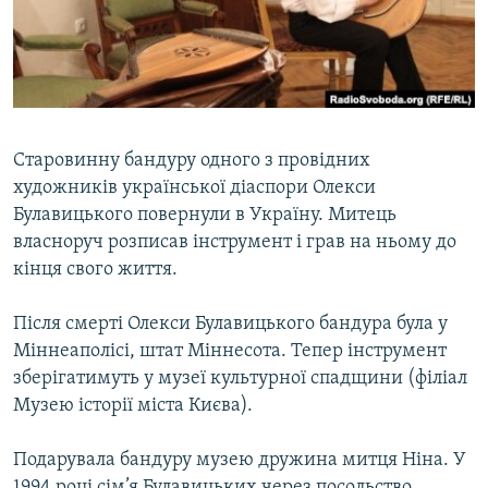
ВІДЕОУРОКИ «ELIFBE»
Русский
СВІДЧЕННЯ ОКУПАЦІЇ
Qırımtatar
УКРАЇНСЬКА ПРОБЛЕМА КРИМУ
ДОЛУЧАЙСЯ!
ІНФОГРАФІКА
Старовинну бандуру одного з провідних
художників української діаспори Олекси
Булавицького повернули в Україну. Митець
Усі сайти RFE/RL
власноруч розписав інструмент і грав на ньому до
кінця свого життя.
Після смерті Олекси Булавицького бандура була у
Міннеаполісі, штат Міннесота. Тепер інструмент
зберігатимуть у музеї культурної спадщини (філіал
Музею історії міста Києва).
Подарувала бандуру музею дружина митця Ніна. У
1994 році сім’я Булавицьких через посольство