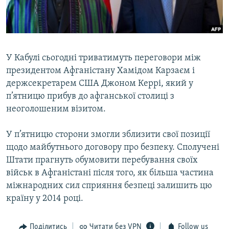
ВІДЕОУРОКИ «ELIFBE»
Русский
СВІДЧЕННЯ ОКУПАЦІЇ
Qırımtatar
УКРАЇНСЬКА ПРОБЛЕМА КРИМУ
У Кабулі сьогодні триватимуть переговори між
ДОЛУЧАЙСЯ!
ІНФОГРАФІКА
президентом Афганістану Хамідом Карзаєм і
держсекретарем США Джоном Керрі, який у
п’ятницю прибув до афганської столиці з
неоголошеним візитом.
Усі сайти RFE/RL
У п’ятницю сторони змогли зблизити свої позиції
щодо майбутнього договору про безпеку. Сполучені
Штати прагнуть обумовити перебування своїх
військ в Афганістані після того, як більша частина
міжнародних сил сприяння безпеці залишить цю
країну у 2014 році.
Поділитись
Читати без VPN
Follow us