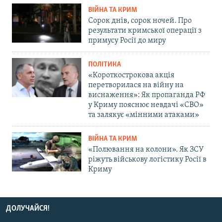
ВІЙНА ТА КРИМ
Сорок днів, сорок ночей. Про
результати кримської операції з
примусу Росії до миру
ПОЛІТИКА
«Короткострокова акція
перетворилася на війну на
виснаження»: Як пропаганда РФ
у Криму пояснює невдачі «СВО»
та залякує «мінними атаками»
ВІЙНА ТА КРИМ
«Полювання на колони». Як ЗСУ
ріжуть військову логістику Росії в
Криму
ДОЛУЧАЙСЯ!