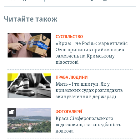
Читайте також
СУСПІЛЬСТВО
«Крим – не Росія»: маркетплейс
Ozon припинив прийом нових
замовлень на Кримському
півострові
ПРАВА ЛЮДИНИ
Мить – і ти шпигун. Як у
кримських судах розглядають
звинувачення в держзраді
ФОТОГАЛЕРЕЇ
Краса Сімферопольського
водосховища та занедбаність
довкола