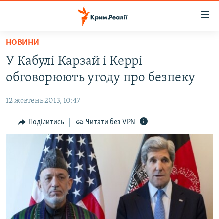
Доступність
посилання
Перейти
НОВИНИ
до
НОВИНИ
У Кабулі Карзай і Керрі
основного
ВОДА.КРИМ
матеріалу
обговорюють угоду про безпеку
ВІДЕО ТА ФОТО
Перейти
до
12 жовтень 2013, 10:47
ПОЛІТИКА
основної
БЛОГИ
Поділитись
Читати без VPN
навігації
Перейти
ПОГЛЯД
до
ІНТЕРВ'Ю
пошуку
ВСЕ ЗА ДЕНЬ
СПЕЦПРОЕКТИ
ЯК ОБІЙТИ БЛОКУВАННЯ
ДЕПОРТАЦІЯ