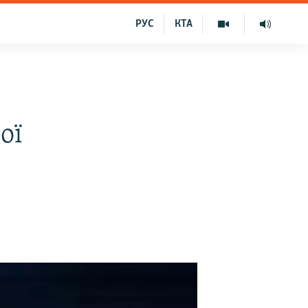
РУС
КТА
ої