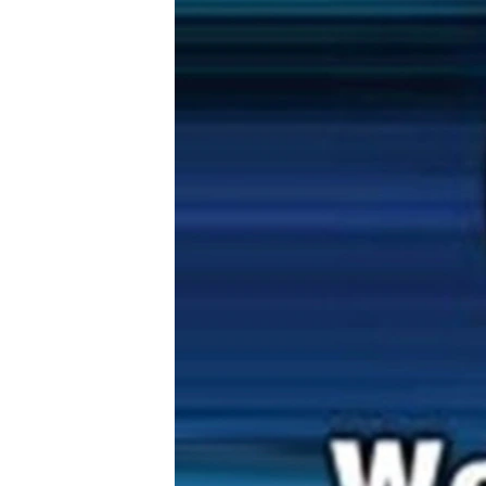
ВІДЕОУРОКИ «ELIFBE»
СВІДЧЕННЯ ОКУПАЦІЇ
УКРАЇНСЬКА ПРОБЛЕМА КРИМУ
ІНФОГРАФІКА