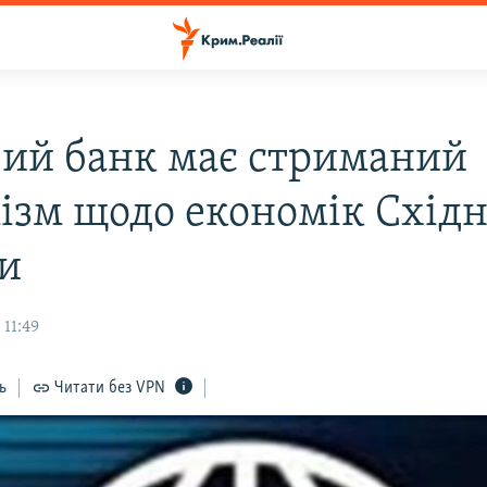
вий банк має стриманий
ізм щодо економік Східн
и
 11:49
ь
Читати без VPN