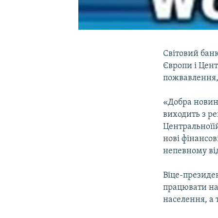
Світовий банк
Європи і Цент
пожвавлення, 
«Добра новина
виходить з ре
Центральноїій
нові фінансо
непевному ві
Віце-президен
працювати на
населення, а