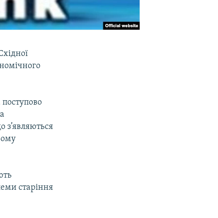
Східної
ономічного
а поступово
та
що з’являються
ьому
ють
леми старіння