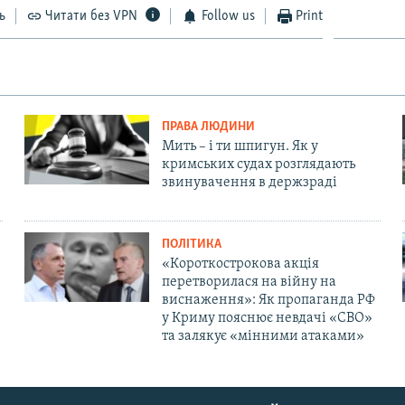
ь
Читати без VPN
Follow us
Print
ПРАВА ЛЮДИНИ
Мить – і ти шпигун. Як у
кримських судах розглядають
звинувачення в держзраді
ПОЛІТИКА
«Короткострокова акція
перетворилася на війну на
виснаження»: Як пропаганда РФ
у Криму пояснює невдачі «СВО»
та залякує «мінними атаками»