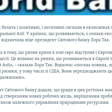
 бачить і позитивні, і негативні сигнали в економіках 
ральної Азії. У країнах, що розвиваються, є ознаки ек
відзначила віце-президент Світового банку Лора Так.
 в тому, що ризик кризи в зоні євро відступив і Європ
цесії. Це впливає на ринки, що розвиваються в Європі 
 Азії», – сказала Лора Так. Водночас «погана новина, 
ві ризики, у тому числі зі США. Вони перешкоджають ц
дновленню».
т Світового банку додала, що уряди в цих регіонах ма
д створенням нових робочих місць, вирішенням проб
 також належного управління природними ресурсами.