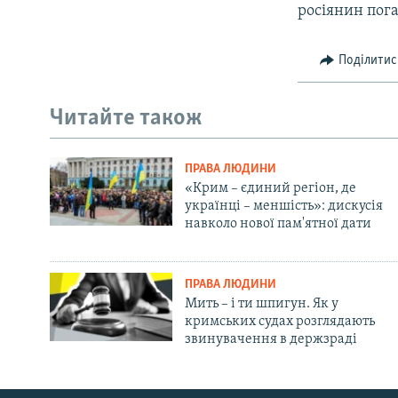
росіянин пога
Поділитис
Читайте також
ПРАВА ЛЮДИНИ
«Крим – єдиний регіон, де
українці – меншість»: дискусія
навколо нової пам'ятної дати
ПРАВА ЛЮДИНИ
Мить – і ти шпигун. Як у
кримських судах розглядають
звинувачення в держзраді
Русский