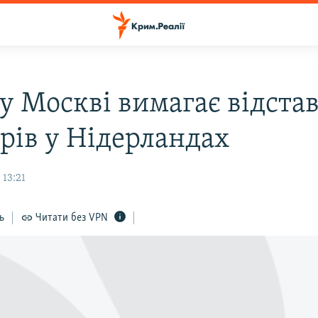
у Москві вимагає відста
трів у Нідерландах
 13:21
ь
Читати без VPN