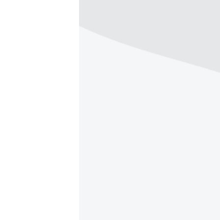
ВІДЕОУРОКИ «ELIFBE»
СВІДЧЕННЯ ОКУПАЦІЇ
УКРАЇНСЬКА ПРОБЛЕМА КРИМУ
ІНФОГРАФІКА