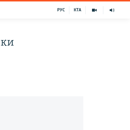
РУС
КТА
вки