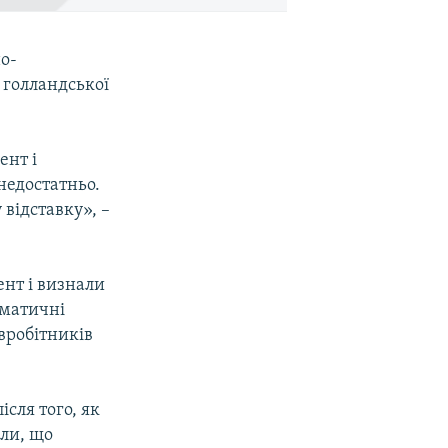
но-
 голландської
ент і
недостатньо.
відставку», –
ент і визнали
оматичні
вробітників
сля того, як
или, що