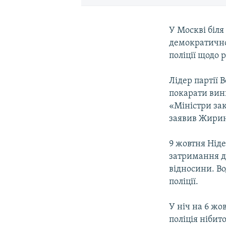
У Москві біля
демократичної
поліції щодо 
Лідер партії
покарати вин
«Міністри зак
заявив Жири
9 жовтня Ніде
затримання д
відносини. Во
поліції.
У ніч на 6 жо
поліція нібит