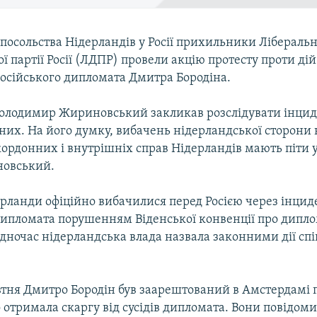
 посольства Нідерландів у Росії прихильники Лібераль
 партії Росії (ЛДПР) провели акцію протесту проти дій
російського дипломата Дмитра Бородіна.
 Володимир Жириновський закликав розслідувати інцид
них. На його думку, вибачень нідерландської сторони 
ордонних і внутрішніх справ Нідерландів мають піти у 
новський.
рланди офіційно вибачилися перед Росією через інцид
ипломата порушенням Віденської конвенції про дипл
дночас нідерландська влада назвала законними дії спі
втня Дмитро Бородін був заарештований в Амстердамі пі
о отримала скаргу від сусідів дипломата. Вони повідом