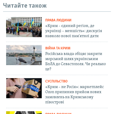
Читайте також
ПРАВА ЛЮДИНИ
«Крим – єдиний регіон, де
українці – меншість»: дискусія
навколо нової пам'ятної дати
ВІЙНА ТА КРИМ
Російська влада обіцяє закрити
морський шлях українським
БпЛА до Севастополя. Чи реально
це?
СУСПІЛЬСТВО
«Крим – не Росія»: маркетплейс
Ozon припинив прийом нових
замовлень на Кримському
півострові