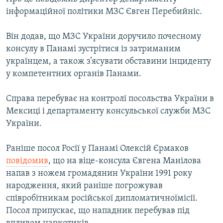
ВІДЕОУРОКИ «ELIFBE»
інформаційної політики МЗС Євген Перебийніс.
Русский
СВІДЧЕННЯ ОКУПАЦІЇ
Qırımtatar
Він додав, що МЗС України доручило почесному
УКРАЇНСЬКА ПРОБЛЕМА КРИМУ
консулу в Панамі зустрітися із затриманим
українцем, а також з’ясувати обставини інциденту
ДОЛУЧАЙСЯ!
ІНФОГРАФІКА
у компетентних органів Панами.
Справа перебуває на контролі посольства України в
Усі сайти RFE/RL
Мексиці і департаменту консульської служби МЗС
України.
Раніше посол Росії у Панамі Олексій Єрмаков
повідомив
, що на віце-консула Євгена Манілова
напав з ножем громадянин України 1991 року
народження, який раніше погрожував
співробітникам російської дипломатичноїмісії.
Посол припускає, що нападник перебував під