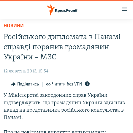
Доступність
посилання
Перейти
НОВИНИ
до
НОВИНИ
Російського дипломата в Панамі
основного
ВОДА.КРИМ
матеріалу
справді поранив громадянин
ВІДЕО ТА ФОТО
Перейти
України – МЗС
до
ПОЛІТИКА
основної
12 жовтень 2013, 15:54
БЛОГИ
навігації
Перейти
Поділитись
Читати без VPN
ПОГЛЯД
до
У Міністерстві закордонних справ України
ІНТЕРВ'Ю
пошуку
підтверджують, що громадянин України здійснив
ВСЕ ЗА ДЕНЬ
напад на представника російського консульства в
СПЕЦПРОЕКТИ
Панамі.
ЯК ОБІЙТИ БЛОКУВАННЯ
ДЕПОРТАЦІЯ
Про це повідомив директор департаменту