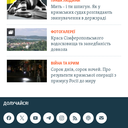
ПРАВА ЛЮДИНИ
Мить – і ти шпигун. Як у
кримських судах розглядають
звинувачення в держзраді
ФОТОГАЛЕРЕЇ
Краса Сімферопольського
водосховища та занедбаність
довкола
ВІЙНА ТА КРИМ
Сорок днів, сорок ночей. Про
результати кримської операції з
примусу Росії до миру
ДОЛУЧАЙСЯ!