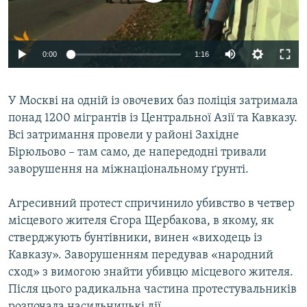
ВІДЕОУРОКИ «ELIFBE»
Русский
СВІДЧЕННЯ ОКУПАЦІЇ
Qırımtatar
0:00
1:16
УКРАЇНСЬКА ПРОБЛЕМА КРИМУ
ДОЛУЧАЙСЯ!
ІНФОГРАФІКА
У Москві на одній із овочевих баз поліція затримала
понад 1200 мігрантів із Центральної Азії та Кавказу.
Всі затримання провели у районі Західне
Усі сайти RFE/RL
Бірюльово – там само, де напередодні тривали
заворушення на міжнаціональному ґрунті.
Агресивний протест спричинило убивство в четвер
місцевого жителя Єгора Щербакова, в якому, як
стверджують бунтівники, винен «виходець із
Кавказу». Заворушенням передував «народний
сход» з вимогою знайти убивцю місцевого жителя.
Після цього радикальна частина протестувальників
розпочала насильницькі дії.