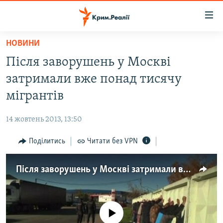
Доступність
посилання
Перейти
НОВИНИ
до
НОВИНИ
Після заворушень у Москві
основного
ВОДА.КРИМ
матеріалу
затримали вже понад тисячу
ВІДЕО ТА ФОТО
Перейти
мігрантів
до
ПОЛІТИКА
основної
14 жовтень 2013, 13:50
БЛОГИ
навігації
Перейти
Поділитись
Читати без VPN
ПОГЛЯД
до
ІНТЕРВ'Ю
пошуку
Після заворушень у Москві затримали вже понад тисячу мігрантів
ВСЕ ЗА ДЕНЬ
СПЕЦПРОЕКТИ
No media source currently available
ЯК ОБІЙТИ БЛОКУВАННЯ
ДЕПОРТАЦІЯ