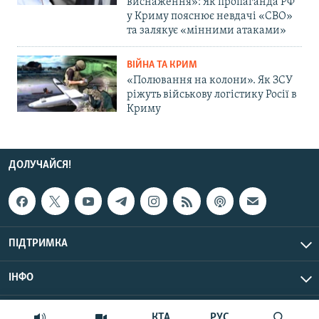
виснаження»: Як пропаганда РФ
у Криму пояснює невдачі «СВО»
та залякує «мінними атаками»
ВІЙНА ТА КРИМ
«Полювання на колони». Як ЗСУ
ріжуть військову логістику Росії в
Криму
ДОЛУЧАЙСЯ!
ПІДТРИМКА
ІНФО
© Крим.Реалії, 2026 | Усі права застережено.
КТА
РУС