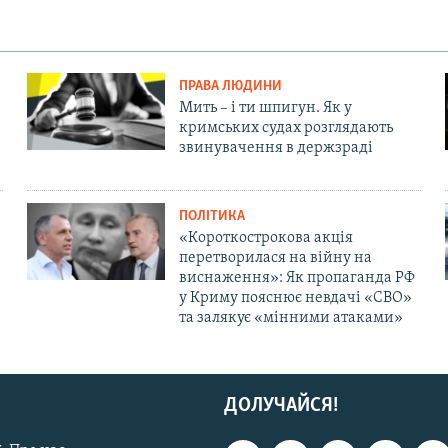
ПРАВА ЛЮДИНИ
Мить – і ти шпигун. Як у
кримських судах розглядають
звинувачення в держзраді
ПОЛІТИКА
«Короткострокова акція
перетворилася на війну на
виснаження»: Як пропаганда РФ
у Криму пояснює невдачі «СВО»
та залякує «мінними атаками»
ДОЛУЧАЙСЯ!