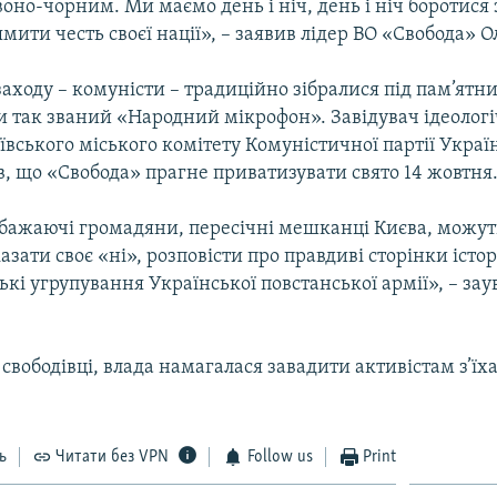
оно-чорним. Ми маємо день і ніч, день і ніч боротися 
мити честь своєї нації», – заявив лідер ВО «Свобода» О
ходу – комуністи – традиційно зібралися під пам’ятн
и так званий «Народний мікрофон». Завідувач ідеолог
ївського міського комітету Комуністичної партії Укра
, що «Свобода» прагне приватизувати свято 14 жовтня
 бажаючі громадяни, пересічні мешканці Києва, можут
азати своє «ні», розповісти про правдиві сторінки істор
ькі угрупування Української повстанської армії», – з
свободівці, влада намагалася завадити активістам з’їх
ь
Читати без VPN
Follow us
Print