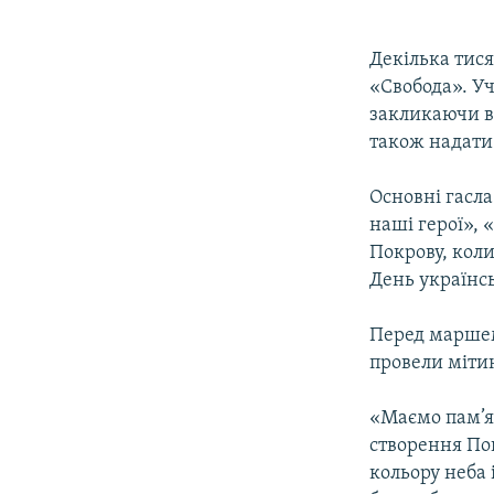
Декілька тися
«Свобода». У
закликаючи в
також надат
Основні гасл
наші герої», 
Покрову, коли
День українсь
Перед маршем
провели міти
«Маємо пам’ят
створення По
кольору неба