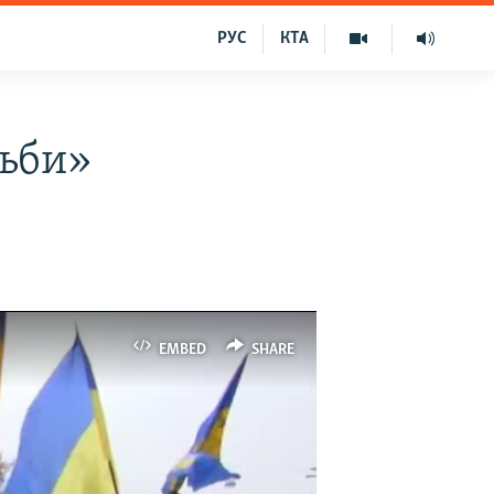
РУС
КТА
ьби»
EMBED
SHARE