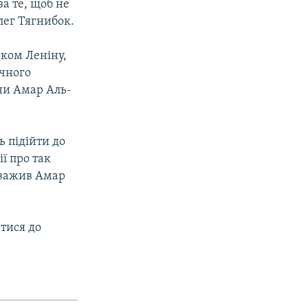
за те, щоб не
лег Тягнибок.
иком Леніну,
ічного
їни Амар Аль-
.
ь підійти до
ії про так
ауважив Амар
атися до