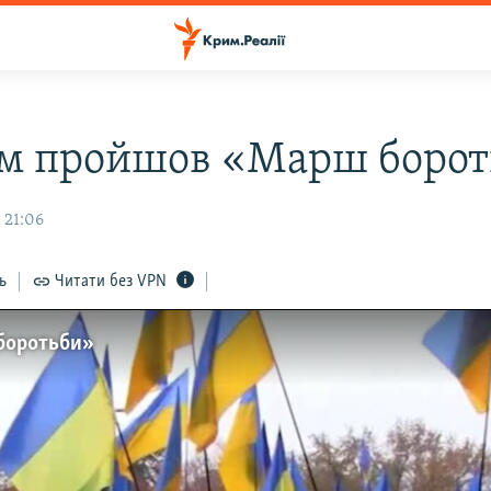
м пройшов «Марш борот
 21:06
ь
Читати без VPN
боротьби»