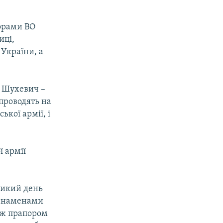
порами ВО
иці,
України, а
, Шухевич –
 проводять на
ької армії, і
 армії
еликий день
 знаменами
ож прапором