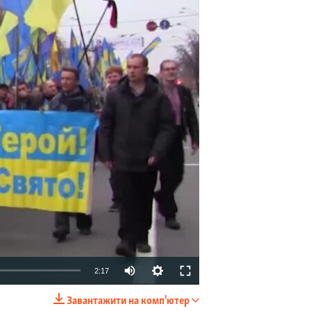
2:17
Завантажити на комп'ютер
EMBED
SHARE