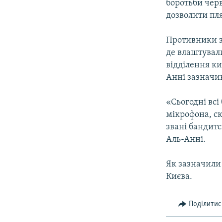
боротьби черв
дозволити пля
Противники за
де влаштувал
відділення ки
Анні зазначив
«Сьогодні всі
мікрофона, ск
звані бандитс
Аль-Анні.
Як зазначили 
Києва.
Поділитис