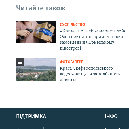
Читайте також
СУСПІЛЬСТВО
«Крим – не Росія»: маркетплейс
Ozon припинив прийом нових
замовлень на Кримському
півострові
ФОТОГАЛЕРЕЇ
Краса Сімферопольського
водосховища та занедбаність
довкола
Русский
ПІДТРИМКА
ІНФО
Qırımtatar