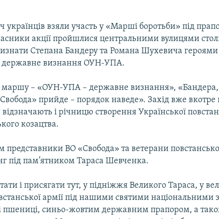
ч українців взяли участь у «Марші боротьби» під пра
часники акції пройшлися центральними вулицями стол
изнати Степана Бандеру та Романа Шухевича героями 
и державне визнання ОУН-УПА.
а маршу – «ОУН-УПА – державне визнання», «Бандера
«Свобода» прийде – порядок наведе». Захід вже вкотре
 відзначають і річницю створення Української повстанс
кого козацтва.
 представники ВО «Свобода» та ветерани повстанської
нг під пам’ятником Тараса Шевченка.
ати і присягати тут, у підніжжя Великого Тараса, у в
встанської армії під нашими святими національними
 і пшениці, синьо-жовтим державним прапором, а так