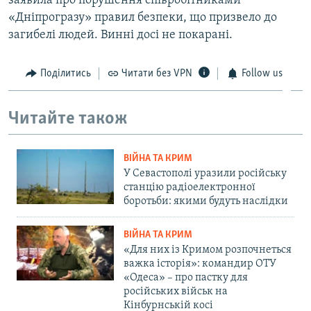
заявила про порушення співробітниками
«Дніпрогразу» правил безпеки, що призвело до
загибелі людей. Винні досі не покарані.
Поділитись
Читати без VPN
Follow us
Читайте також
ВІЙНА ТА КРИМ
У Севастополі уразили російську
станцію радіоелектронної
боротьби: якими будуть наслідки
ВІЙНА ТА КРИМ
«Для них із Кримом розпочнеться
важка історія»: командир ОТУ
«Одеса» – про пастку для
російських військ на
Кінбурнській косі