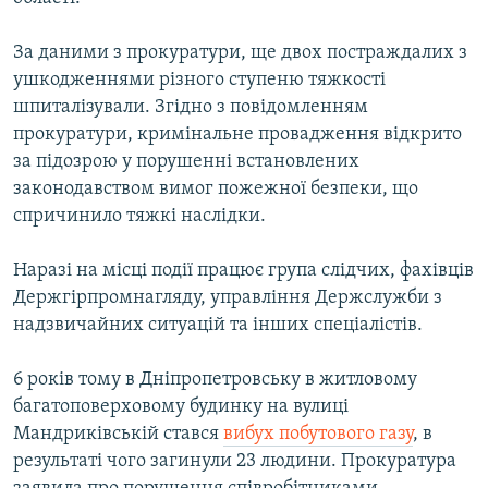
ВІДЕОУРОКИ «ELIFBE»
Русский
За даними з прокуратури, ще двох постраждалих з
СВІДЧЕННЯ ОКУПАЦІЇ
Qırımtatar
ушкодженнями різного ступеню тяжкості
УКРАЇНСЬКА ПРОБЛЕМА КРИМУ
шпиталізували. Згідно з повідомленням
прокуратури, кримінальне провадження відкрито
ДОЛУЧАЙСЯ!
ІНФОГРАФІКА
за підозрою у порушенні встановлених
законодавством вимог пожежної безпеки, що
спричинило тяжкі наслідки.
Усі сайти RFE/RL
Наразі на місці події працює група слідчих, фахівців
Держгірпромнагляду, управління Держслужби з
надзвичайних ситуацій та інших спеціалістів.
6 років тому в Дніпропетровську в житловому
багатоповерховому будинку на вулиці
Мандриківській стався
вибух побутового газу
, в
результаті чого загинули 23 людини. Прокуратура