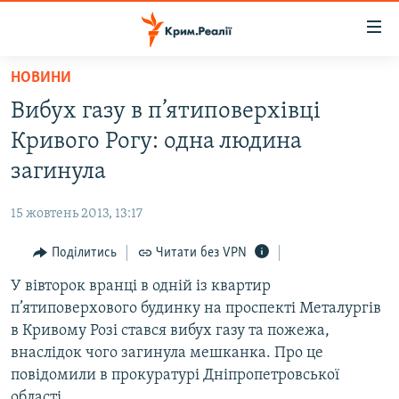
Доступність
посилання
Перейти
НОВИНИ
до
НОВИНИ
Вибух газу в п’ятиповерхівці
основного
ВОДА.КРИМ
матеріалу
Кривого Рогу: одна людина
ВІДЕО ТА ФОТО
Перейти
загинула
до
ПОЛІТИКА
основної
15 жовтень 2013, 13:17
БЛОГИ
навігації
Перейти
Поділитись
Читати без VPN
ПОГЛЯД
до
У вівторок вранці в одній із квартир
ІНТЕРВ'Ю
пошуку
п’ятиповерхового будинку на проспекті Металургів
ВСЕ ЗА ДЕНЬ
в Кривому Розі стався вибух газу та пожежа,
СПЕЦПРОЕКТИ
внаслідок чого загинула мешканка. Про це
повідомили в прокуратурі Дніпропетровської
ЯК ОБІЙТИ БЛОКУВАННЯ
ДЕПОРТАЦІЯ
області.