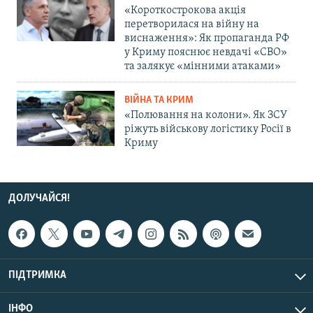
«Короткострокова акція
перетворилася на війну на
виснаження»: Як пропаганда РФ
у Криму пояснює невдачі «СВО»
та залякує «мінними атаками»
ВІЙНА ТА КРИМ
«Полювання на колони». Як ЗСУ
ріжуть військову логістику Росії в
Криму
ДОЛУЧАЙСЯ!
ПІДТРИМКА
ІНФО