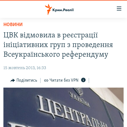
Доступність
посилання
Перейти
НОВИНИ
до
НОВИНИ
ЦВК відмовила в реєстрації
основного
ВОДА.КРИМ
матеріалу
ініціативних груп з проведення
ВІДЕО ТА ФОТО
Перейти
Всеукраїнського референдуму
до
ПОЛІТИКА
основної
15 жовтень 2013, 16:33
БЛОГИ
навігації
Перейти
Поділитись
Читати без VPN
ПОГЛЯД
до
ІНТЕРВ'Ю
пошуку
ВСЕ ЗА ДЕНЬ
СПЕЦПРОЕКТИ
ЯК ОБІЙТИ БЛОКУВАННЯ
ДЕПОРТАЦІЯ