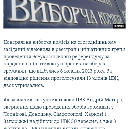
ВІДЕОУРОКИ «ELIFBE»
Русский
СВІДЧЕННЯ ОКУПАЦІЇ
Qırımtatar
УКРАЇНСЬКА ПРОБЛЕМА КРИМУ
ДОЛУЧАЙСЯ!
ІНФОГРАФІКА
Центральна виборча комісія на сьогоднішньому
засіданні відмовила в реєстрації ініціативних груп з
проведення Всеукраїнського референдуму за
Усі сайти RFE/RL
народною ініціативою утворених на зборах
громадян, що відбулись 6 жовтня 2013 року. За
відповідне рішення проголосували 13 членів ЦВК,
двоє утримались.
Як зазначив заступник голови ЦВК Андрій Магера,
звернення щодо проведення зборів громадян у
Чернігові, Донецьку, Сімферополі, Харкові і
Запоріжжі надійшли до ЦВК 30 вересня, а вже 3
жовтня до ЦВК надійшла ухвала окружного