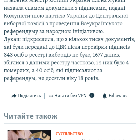
11 жовтня міністр юстиції України Олена Лукаш
назвала спамом документи з підписами, подані
Комуністичною партією України до Центральної
виборчої комісії з проведення Всеукраїнського
референдуму за народною ініціативою.
Лукаш підкреслила, що з кількох тисяч документів,
які були передані до ЦВК після перевірки підписів
843 осіб в реєстрі виборців не було, 1677 даних
збіглися з даними реєстру частково, і з них було 4
померлих, а 40 осіб, які підписалися за
референдум, не досягли віку 18 років.
Поділитись
Читати без VPN
Follow us
Читайте також
СУСПІЛЬСТВО