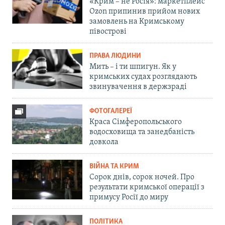
«Крим – не Росія»: маркетплейс
Ozon припинив прийом нових
замовлень на Кримському
півострові
ПРАВА ЛЮДИНИ
Мить – і ти шпигун. Як у
кримських судах розглядають
звинувачення в держзраді
ФОТОГАЛЕРЕЇ
Краса Сімферопольського
водосховища та занедбаність
довкола
ВІЙНА ТА КРИМ
Сорок днів, сорок ночей. Про
результати кримської операції з
примусу Росії до миру
ПОЛІТИКА