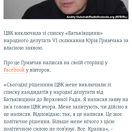
ВІДЕОУРОКИ «ELIFBE»
Русский
СВІДЧЕННЯ ОКУПАЦІЇ
Qırımtatar
УКРАЇНСЬКА ПРОБЛЕМА КРИМУ
ЦВК виключила зі списку «Батьківщини»
ДОЛУЧАЙСЯ!
ІНФОГРАФІКА
народного депутата VI скликання Юрія Гримчака за
власною заявою.
Про це Гримчак написав на своїй сторінці у
Усі сайти RFE/RL
Facebook
у вівторок.
«Сьогодні рішенням ЦВК мене виключили зі
списку кандидатів у народні депутати від
Батьківщини до Верховної Ради. Я написав заяву на
ім'я голови ЦВК вчора. Мене запитують, чи дійсно я
це написав. Відповідаю: так, я це написав. Це моє
політичне рішення. Більше мене нічого з цією
політичною силою не пов’язує. Все. Крапка», –