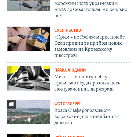
морський шлях українським
БпЛА до Севастополя. Чи реально
це?
СУСПІЛЬСТВО
«Крим – не Росія»: маркетплейс
Ozon припинив прийом нових
замовлень на Кримському
півострові
ПРАВА ЛЮДИНИ
Мить – і ти шпигун. Як у
кримських судах розглядають
звинувачення в держзраді
ФОТОГАЛЕРЕЇ
Краса Сімферопольського
водосховища та занедбаність
довкола