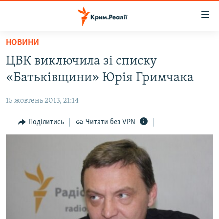
Доступність
посилання
Перейти
НОВИНИ
до
НОВИНИ
ЦВК виключила зі списку
основного
ВОДА.КРИМ
матеріалу
«Батьківщини» Юрія Гримчака
ВІДЕО ТА ФОТО
Перейти
до
15 жовтень 2013, 21:14
ПОЛІТИКА
основної
БЛОГИ
Поділитись
Читати без VPN
навігації
Перейти
ПОГЛЯД
до
ІНТЕРВ'Ю
пошуку
ВСЕ ЗА ДЕНЬ
СПЕЦПРОЕКТИ
ЯК ОБІЙТИ БЛОКУВАННЯ
ДЕПОРТАЦІЯ