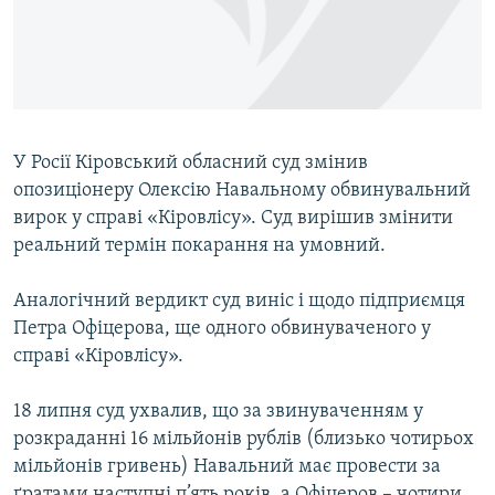
ВІДЕОУРОКИ «ELIFBE»
Русский
СВІДЧЕННЯ ОКУПАЦІЇ
Qırımtatar
УКРАЇНСЬКА ПРОБЛЕМА КРИМУ
ДОЛУЧАЙСЯ!
ІНФОГРАФІКА
У Росії Кіровський обласний суд змінив
опозиціонеру Олексію Навальному обвинувальний
вирок у справі «Кіровлісу». Суд вирішив змінити
Усі сайти RFE/RL
реальний термін покарання на умовний.
Аналогічний вердикт суд виніс і щодо підприємця
Петра Офіцерова, ще одного обвинуваченого у
справі «Кіровлісу».
18 липня суд ухвалив, що за звинуваченням у
розкраданні 16 мільйонів рублів (близько чотирьох
мільйонів гривень) Навальний має провести за
ґратами наступні п’ять років, а Офіцеров – чотири