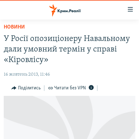
Доступність
посилання
Перейти
НОВИНИ
до
НОВИНИ
У Росії опозиціонеру Навальному
основного
ВОДА.КРИМ
матеріалу
дали умовний термін у справі
ВІДЕО ТА ФОТО
Перейти
«Кіровлісу»
до
ПОЛІТИКА
основної
16 жовтень 2013, 11:46
БЛОГИ
навігації
Перейти
Поділитись
Читати без VPN
ПОГЛЯД
до
ІНТЕРВ'Ю
пошуку
ВСЕ ЗА ДЕНЬ
СПЕЦПРОЕКТИ
ЯК ОБІЙТИ БЛОКУВАННЯ
ДЕПОРТАЦІЯ