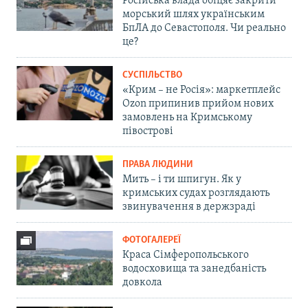
Російська влада обіцяє закрити
морський шлях українським
БпЛА до Севастополя. Чи реально
це?
СУСПІЛЬСТВО
«Крим – не Росія»: маркетплейс
Ozon припинив прийом нових
замовлень на Кримському
півострові
ПРАВА ЛЮДИНИ
Мить – і ти шпигун. Як у
кримських судах розглядають
звинувачення в держзраді
ФОТОГАЛЕРЕЇ
Краса Сімферопольського
водосховища та занедбаність
довкола