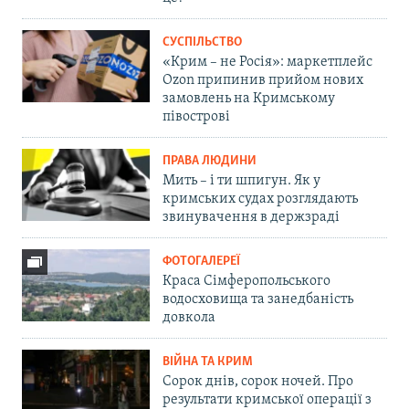
СУСПІЛЬСТВО
«Крим – не Росія»: маркетплейс
Ozon припинив прийом нових
замовлень на Кримському
півострові
ПРАВА ЛЮДИНИ
Мить – і ти шпигун. Як у
кримських судах розглядають
звинувачення в держзраді
ФОТОГАЛЕРЕЇ
Краса Сімферопольського
водосховища та занедбаність
довкола
ВІЙНА ТА КРИМ
Сорок днів, сорок ночей. Про
результати кримської операції з