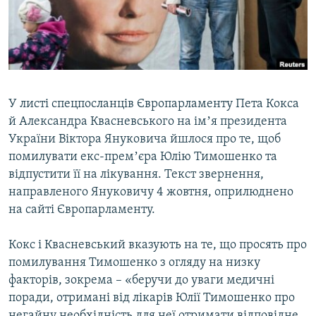
ВІДЕОУРОКИ «ELIFBE»
Русский
СВІДЧЕННЯ ОКУПАЦІЇ
Qırımtatar
УКРАЇНСЬКА ПРОБЛЕМА КРИМУ
ДОЛУЧАЙСЯ!
ІНФОГРАФІКА
У листі спецпосланців Європарламенту Пета Кокса
й Александра Квасневського на імʼя президента
України Віктора Януковича йшлося про те, щоб
Усі сайти RFE/RL
помилувати екс-премʼєра Юлію Тимошенко та
відпустити її на лікування. Текст звернення,
направленого Януковичу 4 жовтня, оприлюднено
на сайті Європарламенту.
Кокс і Квасневський вказують на те, що просять про
помилування Тимошенко з огляду на низку
факторів, зокрема – «беручи до уваги медичні
поради, отримані від лікарів Юлії Тимошенко про
негайну необхідність для неї отримати відповідне