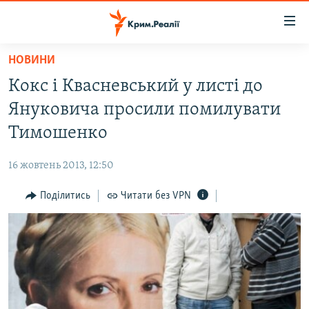
Доступність
посилання
Перейти
НОВИНИ
до
НОВИНИ
Кокс і Квасневський у листі до
основного
ВОДА.КРИМ
матеріалу
Януковича просили помилувати
ВІДЕО ТА ФОТО
Перейти
Тимошенко
до
ПОЛІТИКА
основної
16 жовтень 2013, 12:50
БЛОГИ
навігації
Перейти
Поділитись
Читати без VPN
ПОГЛЯД
до
ІНТЕРВ'Ю
пошуку
ВСЕ ЗА ДЕНЬ
СПЕЦПРОЕКТИ
ЯК ОБІЙТИ БЛОКУВАННЯ
ДЕПОРТАЦІЯ