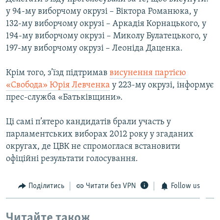
ВІДЕОУРОКИ «ELIFBE»
у 94-му виборчому окрузі – Віктора Романюка, у
Русский
132-му виборчому окрузі – Аркадія Корнацького, у
СВІДЧЕННЯ ОКУПАЦІЇ
Qırımtatar
194-му виборчому окрузі – Миколу Булатецького, у
УКРАЇНСЬКА ПРОБЛЕМА КРИМУ
197-му виборчому окрузі – Леоніда Даценка.
ДОЛУЧАЙСЯ!
ІНФОГРАФІКА
Крім того, з’їзд підтримав
висунення партією
«Свобода» Юрія Левченка
у 223-му окрузі, інформує
прес-служба «Батьківщини».
Усі сайти RFE/RL
Ці самі п’ятеро кандидатів брали участь у
парламентських виборах 2012 року у згаданих
округах, де ЦВК не спромоглася встановити
офіційні результати голосування.
Поділитись
Читати без VPN
Follow us
Читайте також