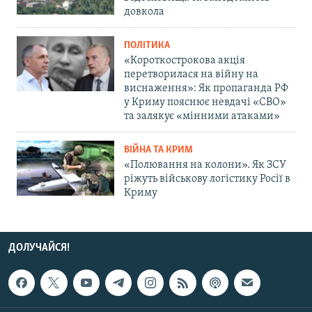
довкола
ПОЛІТИКА
«Короткострокова акція
перетворилася на війну на
виснаження»: Як пропаганда РФ
у Криму пояснює невдачі «СВО»
та залякує «мінними атаками»
ВІЙНА ТА КРИМ
«Полювання на колони». Як ЗСУ
ріжуть військову логістику Росії в
Криму
ДОЛУЧАЙСЯ!