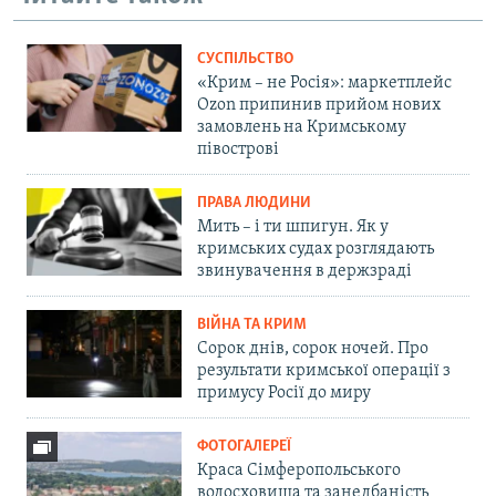
СУСПІЛЬСТВО
«Крим – не Росія»: маркетплейс
Ozon припинив прийом нових
замовлень на Кримському
півострові
ПРАВА ЛЮДИНИ
Мить – і ти шпигун. Як у
кримських судах розглядають
звинувачення в держзраді
ВІЙНА ТА КРИМ
Сорок днів, сорок ночей. Про
результати кримської операції з
примусу Росії до миру
ФОТОГАЛЕРЕЇ
Краса Сімферопольського
водосховища та занедбаність