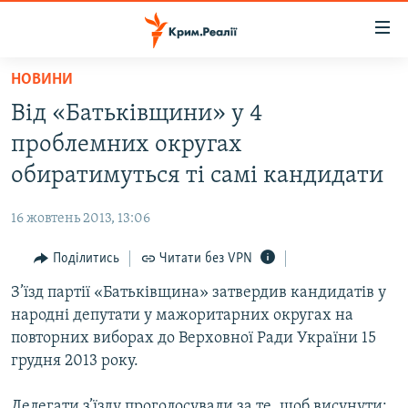
Доступність
посилання
Перейти
НОВИНИ
до
НОВИНИ
Від «Батьківщини» у 4
основного
ВОДА.КРИМ
матеріалу
проблемних округах
ВІДЕО ТА ФОТО
Перейти
обиратимуться ті самі кандидати
до
ПОЛІТИКА
основної
16 жовтень 2013, 13:06
БЛОГИ
навігації
Перейти
Поділитись
Читати без VPN
ПОГЛЯД
до
З’їзд партії «Батьківщина» затвердив кандидатів у
ІНТЕРВ'Ю
пошуку
народні депутати у мажоритарних округах на
ВСЕ ЗА ДЕНЬ
повторних виборах до Верховної Ради України 15
СПЕЦПРОЕКТИ
грудня 2013 року.
ЯК ОБІЙТИ БЛОКУВАННЯ
ДЕПОРТАЦІЯ
Делегати з’їзду проголосували за те, щоб висунути: