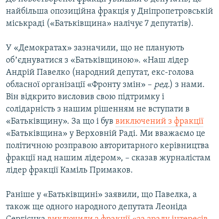
ВІДЕОУРОКИ «ELIFBE»
найбільша опозиційна фракція у Дніпропетровській
Русский
міськраді («Батьківщина» налічує 7 депутатів).
СВІДЧЕННЯ ОКУПАЦІЇ
Qırımtatar
УКРАЇНСЬКА ПРОБЛЕМА КРИМУ
У «Демократах» зазначили, що не планують
обʼєднуватися з «Батьківщиною». «Наш лідер
ДОЛУЧАЙСЯ!
ІНФОГРАФІКА
Андрій Павелко (народний депутат, екс-голова
обласної організації «Фронту змін» –
ред
.) з нами.
Він відкрито висловив свою підтримку і
Усі сайти RFE/RL
солідарність з нашим рішенням не вступати в
«Батьківщину». За що і був
виключений з фракції
«Батьківщина» у Верховній Раді. Ми вважаємо це
політичною розправою авторитарного керівництва
фракції над нашим лідером», – сказав журналістам
лідер фракції Каміль Примаков.
Раніше у «Батьківщині» заявили, що Павелка, а
також ще одного народного депутата Леоніда