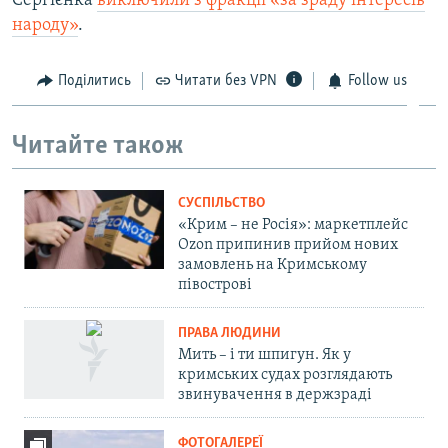
Сергієнка
виключили з фракції «за зраду інтересів
народу»
.
Поділитись
Читати без VPN
Follow us
Читайте також
СУСПІЛЬСТВО
«Крим – не Росія»: маркетплейс
Ozon припинив прийом нових
замовлень на Кримському
півострові
ПРАВА ЛЮДИНИ
Мить – і ти шпигун. Як у
кримських судах розглядають
звинувачення в держзраді
ФОТОГАЛЕРЕЇ