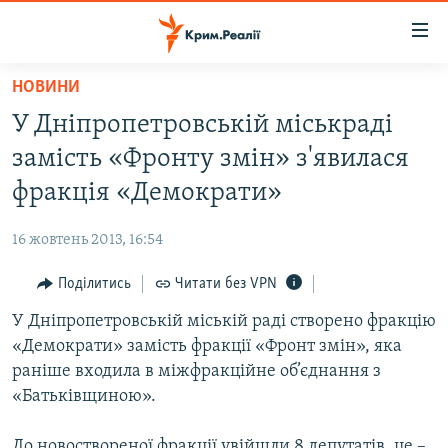
Доступність
посилання
Перейти
НОВИНИ
до
НОВИНИ
У Дніпропетровській міськраді
основного
ВОДА.КРИМ
матеріалу
замість «Фронту змін» з'явилася
ВІДЕО ТА ФОТО
Перейти
фракція «Демократи»
до
ПОЛІТИКА
основної
16 жовтень 2013, 16:54
БЛОГИ
навігації
Перейти
Поділитись
Читати без VPN
ПОГЛЯД
до
У Дніпропетровській міській раді створено фракцію
ІНТЕРВ'Ю
пошуку
«Демократи» замість фракції «Фронт змін», яка
ВСЕ ЗА ДЕНЬ
раніше входила в міжфракційне об’єднання з
СПЕЦПРОЕКТИ
«Батьківщиною».
ЯК ОБІЙТИ БЛОКУВАННЯ
ДЕПОРТАЦІЯ
До новоствореної фракції увійшли 8 депутатів, це –