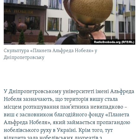
Cкульптура «Планета Альфреда Нобеля» у
Дніпропетровську
У Дніпропетровському університеті імені Альфреда
Нобеля зазначають, що територія вишу стала
місцем розташування пам’ятника невипадково –
виш є засновником благодійного фонду «Планета
Альфреда Нобеля», який займається пропагандою
нобелівського руху в Україні. Крім того, тут
відкрита зала нобелівських лауреатів з