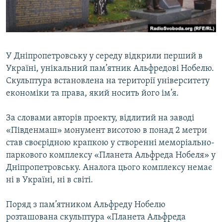
ВІДЕОУРОКИ «ELIFBE»
Русский
СВІДЧЕННЯ ОКУПАЦІЇ
Qırımtatar
УКРАЇНСЬКА ПРОБЛЕМА КРИМУ
У Дніпропетровську у середу відкрили перший в
ДОЛУЧАЙСЯ!
ІНФОГРАФІКА
Україні, унікальний пам’ятник Альфредові Нобелю.
Скульптура встановлена на території університету
економіки та права, який носить його ім’я.
Усі сайти RFE/RL
За словами авторів проекту, відлитий на заводі
«Південмаш» монумент висотою в понад 2 метри
став своєрідною крапкою у створенні меморіально-
паркового комплексу «Планета Альфреда Нобеля» у
Дніпропетровську. Аналога цього комплексу немає
ні в Україні, ні в світі.
Поряд з пам’ятником Альфреду Нобелю
розташована скульптура «Планета Альфреда