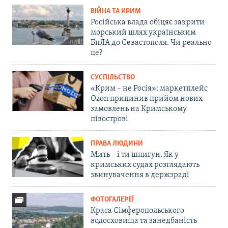
ВІЙНА ТА КРИМ
Російська влада обіцяє закрити
морський шлях українським
БпЛА до Севастополя. Чи реально
це?
СУСПІЛЬСТВО
«Крим – не Росія»: маркетплейс
Ozon припинив прийом нових
замовлень на Кримському
півострові
ПРАВА ЛЮДИНИ
Мить – і ти шпигун. Як у
кримських судах розглядають
звинувачення в держзраді
ФОТОГАЛЕРЕЇ
Краса Сімферопольського
водосховища та занедбаність