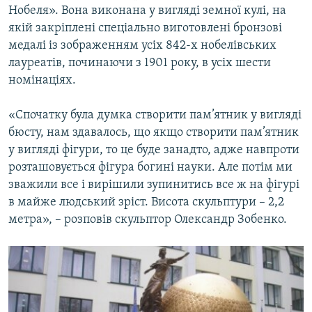
Нобеля». Вона виконана у вигляді земної кулі, на
якій закріплені спеціально виготовлені бронзові
медалі із зображенням усіх 842-х нобелівських
лауреатів, починаючи з 1901 року, в усіх шести
номінаціях.
«Спочатку була думка створити пам’ятник у вигляді
бюсту, нам здавалось, що якщо створити пам’ятник
у вигляді фігури, то це буде занадто, адже навпроти
розташовується фігура богині науки. Але потім ми
зважили все і вирішили зупинитись все ж на фігурі
в майже людський зріст. Висота скульптури – 2,2
метра», – розповів скульптор Олександр Зобенко.