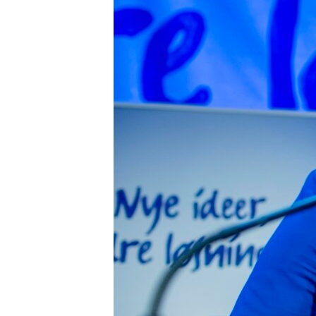
ВІДЕОУРОКИ «ELIFBE»
СВІДЧЕННЯ ОКУПАЦІЇ
УКРАЇНСЬКА ПРОБЛЕМА КРИМУ
ІНФОГРАФІКА