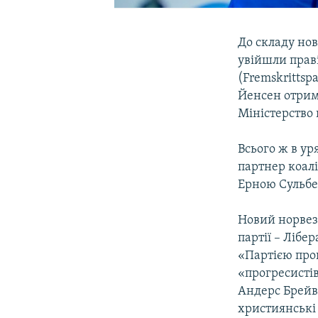
До складу нов
увійшли праві
(Fremskrittsp
Йенсен отрима
Міністерство 
Всього ж в у
партнер коалі
Ерною Сульбер
Новий норвез
партії – Ліб
«Партією про
«прогресистів
Андерс Брейві
християнські 