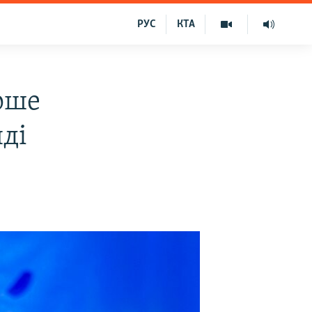
РУС
КТА
рше
яді