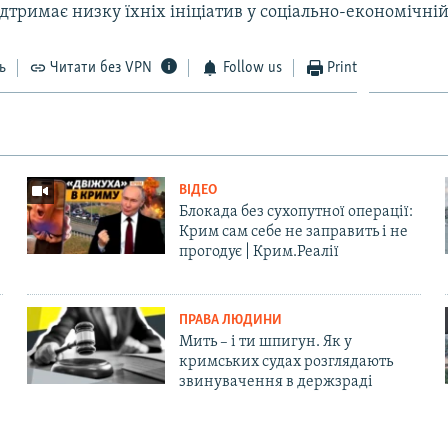
ідтримає низку їхніх ініціатив у соціально-економічній
ь
Читати без VPN
Follow us
Print
ВІДЕО
Блокада без сухопутної операції:
Крим сам себе не заправить і не
прогодує | Крим.Реалії
ПРАВА ЛЮДИНИ
Мить – і ти шпигун. Як у
кримських судах розглядають
звинувачення в держзраді