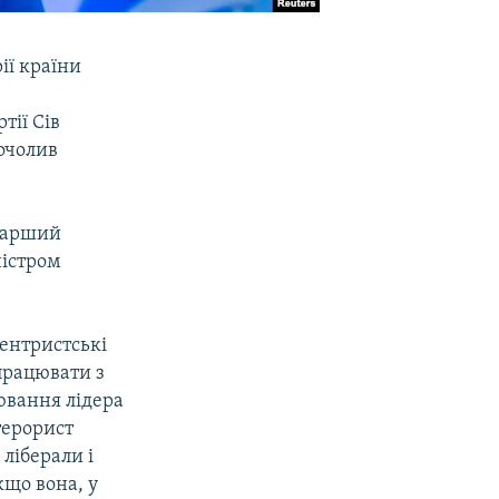
ії країни
тії Сів
 очолив
Старший
ністром
ентристські
працювати з
ювання лідера
терорист
 ліберали і
кщо вона, у