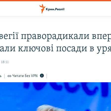
вегії праворадикали впе
али ключові посади в ур
 18:11
ь
Читати без VPN