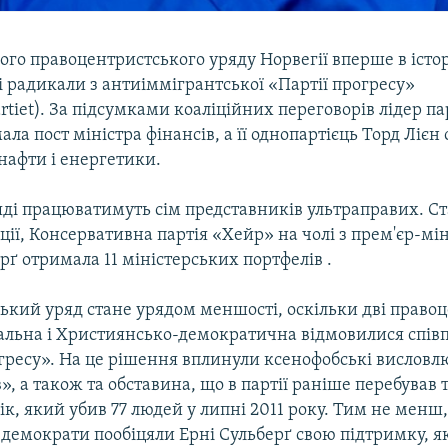
ого правоцентристського уряду Норвегії вперше в істор
 радикали з антиіммігрантської «Партії прогресу»
artiet). За підсумками коаліційних переговорів лідер пар
ла пост міністра фінансів, а її однопартієць Торд Лієн
нафти і енергетики.
ряді працюватимуть сім представників ультраправих. 
ції, Консервативна партія «Хейр» на чолі з прем'єр-мі
ґ отримала 11 міністерських портфелів .
ький уряд стане урядом меншості, оскільки дві правоц
еральна і Християнсько-демократична відмовилися спів
гресу». На це рішення вплинули ксенофобські висловл
», а також та обставина, що в партії раніше перебував 
к, який убив 77 людей у липні 2011 року. Тим не менш,
демократи пообіцяли Ерні Сульберґ свою підтримку, я