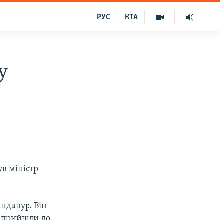
РУС
КТА
у
ув міністр
ндапур. Він
о прийшли до