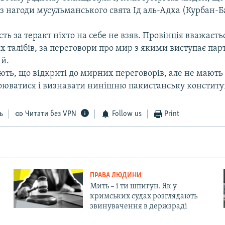
з нагоди мусульманського свята Ід аль-Адха (Курбан-Б
сть за теракт ніхто на себе не взяв. Провінція вважаєт
 талібів, за переговори про мир з якими виступає пар
ий.
ють, що відкриті до мирних переговорів, але не мають
оюватися і визнавати нинішню пакистанську конститу
ь
Читати без VPN
Follow us
Print
ПРАВА ЛЮДИНИ
Мить – і ти шпигун. Як у
кримських судах розглядають
звинувачення в держзраді