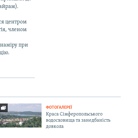
айрам).
ься центром
тія, членом
 наміру при
цію.
ФОТОГАЛЕРЕЇ
Краса Сімферопольського
водосховища та занедбаність
довкола