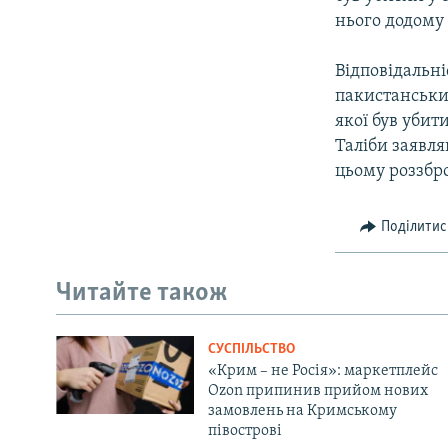
ВІДЕОУРОКИ «ELIFBE»
нього додому 
СВІДЧЕННЯ ОКУПАЦІЇ
Відповідальні
УКРАЇНСЬКА ПРОБЛЕМА КРИМУ
пакистанських
ІНФОГРАФІКА
якої був убит
Таліби заявля
цьому роззбр
Поділитис
Читайте також
СУСПІЛЬСТВО
«Крим – не Росія»: маркетплейс
Ozon припинив прийом нових
замовлень на Кримському
півострові