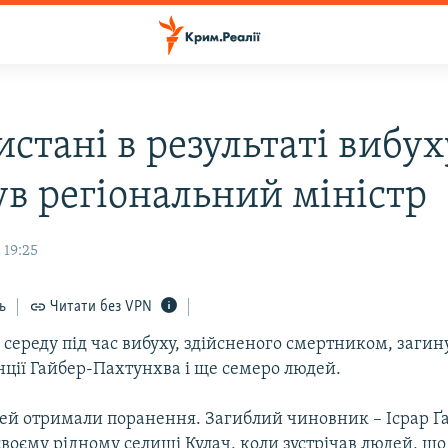
стані в результаті вибух
ув регіональний міністр
 19:25
ь
Читати без VPN
 середу під час вибуху, здійсненого смертником, загин
нції Гайбер-Пахтунхва і ще семеро людей.
ей отримали поранення. Загиблий чиновник – Ісрар Ґа
своєму рідному селищі Кулач, коли зустрічав людей, щ