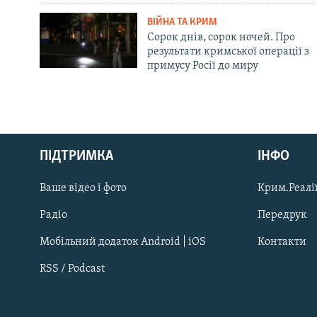
ВІЙНА ТА КРИМ
Сорок днів, сорок ночей. Про
результати кримської операції з
примусу Росії до миру
Русский
Qırımtatar
ПІДТРИМКА
ІНФО
Ваше відео і фото
Крим.Реалії
ДОЛУЧАЙСЯ!
Радіо
Передрук
Мобільний додаток Android | iOS
Контакти
RSS / Podcast
Усі сайти RFE/RL