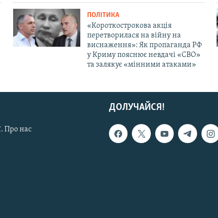
ПОЛІТИКА
«Короткострокова акція
перетворилася на війну на
виснаження»: Як пропаганда РФ
у Криму пояснює невдачі «СВО»
та залякує «мінними атаками»
ДОЛУЧАЙСЯ!
. Про нас