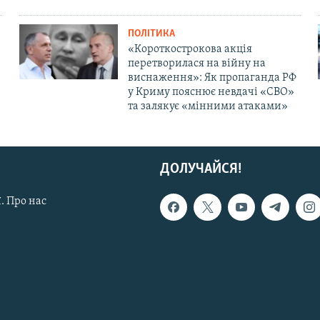
ПОЛІТИКА
«Короткострокова акція
перетворилася на війну на
виснаження»: Як пропаганда РФ
у Криму пояснює невдачі «СВО»
та залякує «мінними атаками»
ДОЛУЧАЙСЯ!
. Про нас