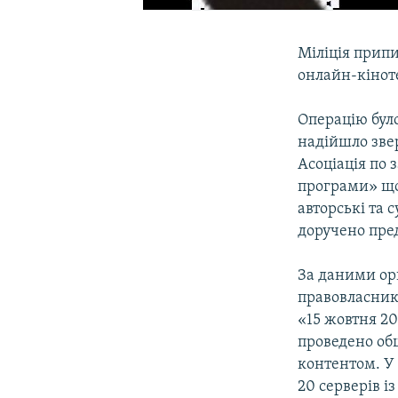
Міліція прип
онлайн-кінот
Операцію було
надійшло зве
Асоціація по 
програми» що
авторські та 
доручено пред
За даними ор
правовласник
«15 жовтня 20
проведено об
контентом. У 
20 серверів і