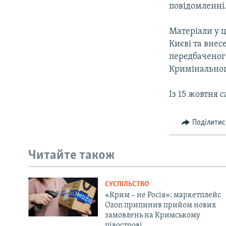
повідомленні
Матеріали у ц
Києві та внес
передбаченог
Кримінальног
Із 15 жовтня с
Поділитис
Читайте також
СУСПІЛЬСТВО
«Крим – не Росія»: маркетплейс
Ozon припинив прийом нових
замовлень на Кримському
півострові