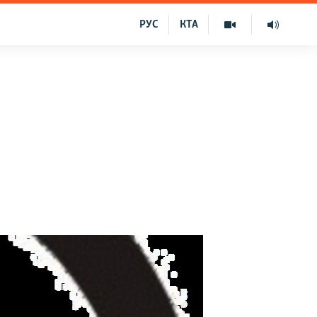
РУС
КТА