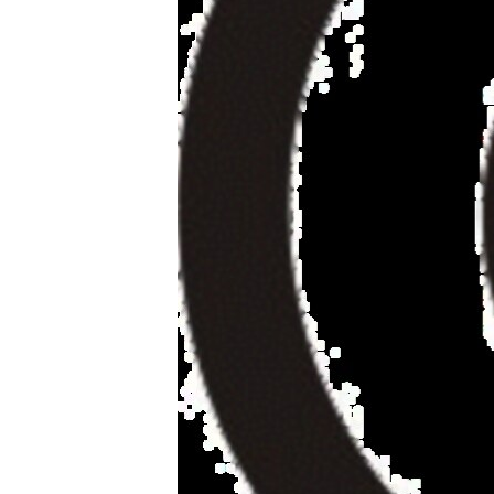
ВІДЕОУРОКИ «ELIFBE»
СВІДЧЕННЯ ОКУПАЦІЇ
УКРАЇНСЬКА ПРОБЛЕМА КРИМУ
ІНФОГРАФІКА