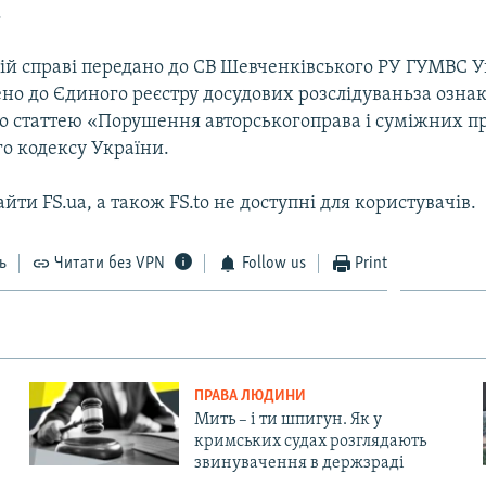
.
ій справі передано до СВ Шевченківського РУ ГУМВС Ук
ено до Єдиного реєстру досудових розслідуваньза озн
о статтею «Порушення авторськогоправа і суміжних п
о кодексу України.
айти FS.ua, а також FS.to не доступні для користувачів.
ь
Читати без VPN
Follow us
Print
ПРАВА ЛЮДИНИ
Мить – і ти шпигун. Як у
кримських судах розглядають
звинувачення в держзраді