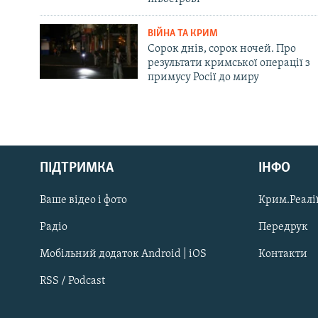
ВІЙНА ТА КРИМ
Сорок днів, сорок ночей. Про
результати кримської операції з
примусу Росії до миру
Русский
ПІДТРИМКА
ІНФО
Qırımtatar
Ваше відео і фото
Крим.Реалії
ДОЛУЧАЙСЯ!
Радіо
Передрук
Мобільний додаток Android | iOS
Контакти
RSS / Podcast
Усі сайти RFE/RL