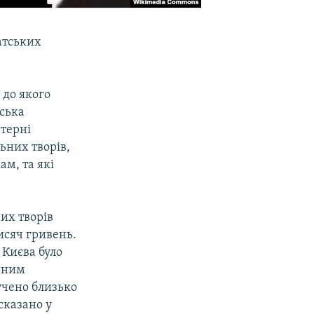
атських
 до якого
тська
ютерні
ьних творів,
ам, та які
их творів
исяч гривень.
 Києва було
авним
учено близько
сказано у