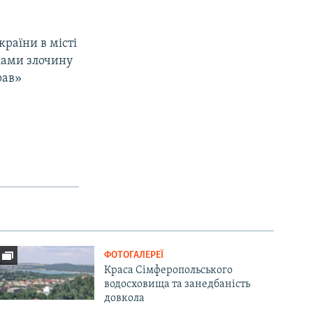
раїни в місті
аками злочину
рав»
ФОТОГАЛЕРЕЇ
Краса Сімферопольського
водосховища та занедбаність
довкола