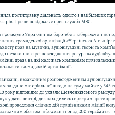
инила протиправну діяльність одного з найбільших пір
еатрів. Про це повідомляє прес-служба МВС.
 проведено Управлінням боротьби з кіберзлочинністю,
рнення громадської організації «Українська Антипіра
захисту прав на музичні, аудіовізуальні твори та комп’
до незаконного розповсюдження ресурсом аудіовізуал
суміжні права на які належать компаніям правовласник
ставляти громадській організації.
ганізації, незаконним розповсюдженням аудіовізуальн
ам завдано матеріальної шкоди на суму майже у 345 т
13 року відповідно до ухвали Шевченківського райсуду
шук у дата-центрі, де знаходились сервери з протипр
ході проведення слідчих дій працівниками міліції вил
з загальним обсягом інформації понад 200 терабайт», – 