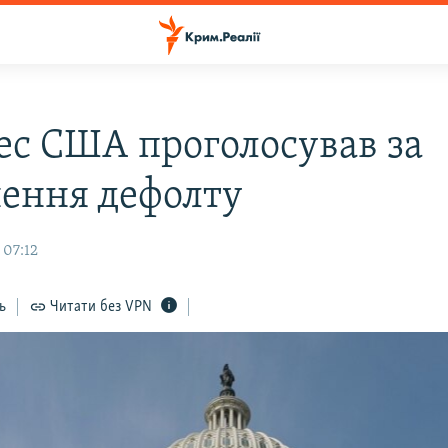
ес США проголосував за
ення дефолту
 07:12
ь
Читати без VPN