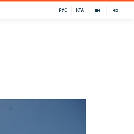
РУС
КТА