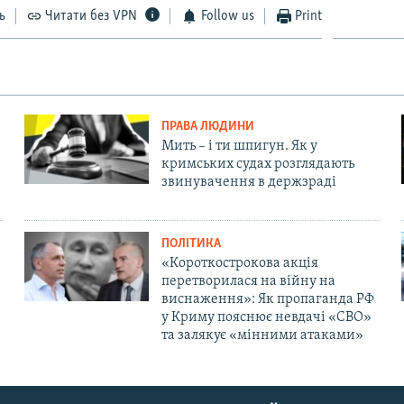
ь
Читати без VPN
Follow us
Print
ПРАВА ЛЮДИНИ
Мить – і ти шпигун. Як у
кримських судах розглядають
звинувачення в держзраді
ПОЛІТИКА
«Короткострокова акція
перетворилася на війну на
виснаження»: Як пропаганда РФ
у Криму пояснює невдачі «СВО»
та залякує «мінними атаками»