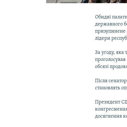
Обидві палати
державного бо
призупинене 
лідери респуб
За угоду, яка
проголосував 
обсязі продов
Після сенатор
становлять оп
Президент СШ
конгресменами
досягнення ко