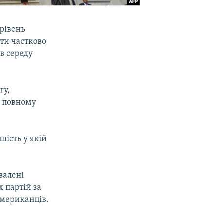
 рівень
ати частково
в середу
гу,
в повному
шість у якій
валені
 партій за
американців.