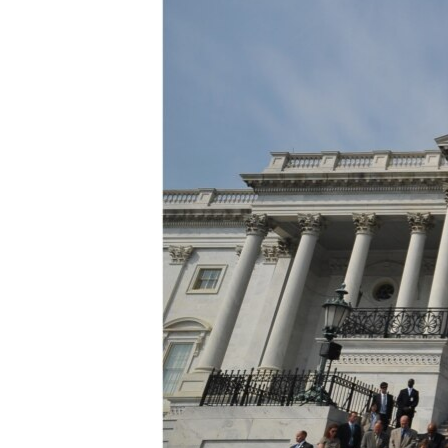
ВІДЕОУРОКИ «ELIFBE»
СВІДЧЕННЯ ОКУПАЦІЇ
УКРАЇНСЬКА ПРОБЛЕМА КРИМУ
ІНФОГРАФІКА