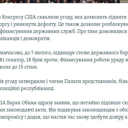
 Конгресу США схвалили угоду, яка дозволить підняти
ргу і уникнути дефолту. Це також дозволяє розблокув
фінансування державних служб. Про таке домовилися 
ліканців і демократів.
 тимчасово, до 7 лютого, підвищує стелю державного бор
81 сенатор, 18 були проти. Фінансування роботи уряду 
жене до 15 січня.
ів угоду затвердили і члени Палати представників, біль
озиційні республіканці.
А Барак Обама одразу заявив, що негайно підпише сх
 законодавчі акти. Він подякував законодавцям з обох
мпромісу і додав, що настав час знову здобути довіру 