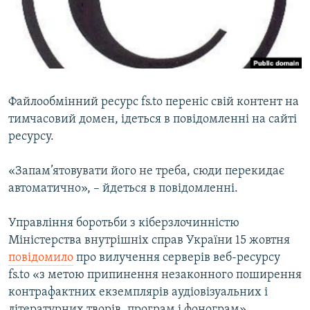
ВІДЕОУРОКИ «ELIFBE»
Русский
СВІДЧЕННЯ ОКУПАЦІЇ
Qırımtatar
УКРАЇНСЬКА ПРОБЛЕМА КРИМУ
ДОЛУЧАЙСЯ!
ІНФОГРАФІКА
Файлообмінний ресурс fs.to переніс свій контент на
тимчасовий домен, ідеться в повідомленні на сайті
ресурсу.
Усі сайти RFE/RL
«Запам’ятовувати його не треба, сюди перекидає
автоматично», – йдеться в повідомленні.
Управління боротьби з кіберзлочинністю
Міністерства внутрішніх справ України 15 жовтня
повідомило
про вилучення серверів веб-ресурсу
fs.to «з метою припинення незаконного поширення
контрафактних екземплярів аудіовізуальних і
літературних творів, програм і фонограм».