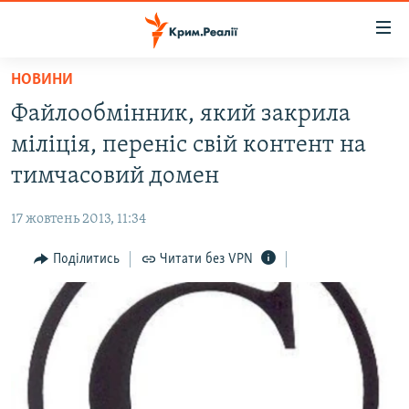
Доступність
посилання
Перейти
НОВИНИ
до
НОВИНИ
Файлообмінник, який закрила
основного
ВОДА.КРИМ
матеріалу
міліція, переніс свій контент на
ВІДЕО ТА ФОТО
Перейти
тимчасовий домен
до
ПОЛІТИКА
основної
17 жовтень 2013, 11:34
БЛОГИ
навігації
Перейти
Поділитись
Читати без VPN
ПОГЛЯД
до
ІНТЕРВ'Ю
пошуку
ВСЕ ЗА ДЕНЬ
СПЕЦПРОЕКТИ
ЯК ОБІЙТИ БЛОКУВАННЯ
ДЕПОРТАЦІЯ