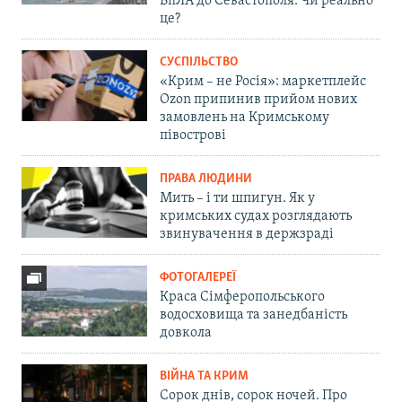
БпЛА до Севастополя. Чи реально
це?
СУСПІЛЬСТВО
«Крим – не Росія»: маркетплейс
Ozon припинив прийом нових
замовлень на Кримському
півострові
ПРАВА ЛЮДИНИ
Мить – і ти шпигун. Як у
кримських судах розглядають
звинувачення в держзраді
ФОТОГАЛЕРЕЇ
Краса Сімферопольського
водосховища та занедбаність
довкола
ВІЙНА ТА КРИМ
Сорок днів, сорок ночей. Про