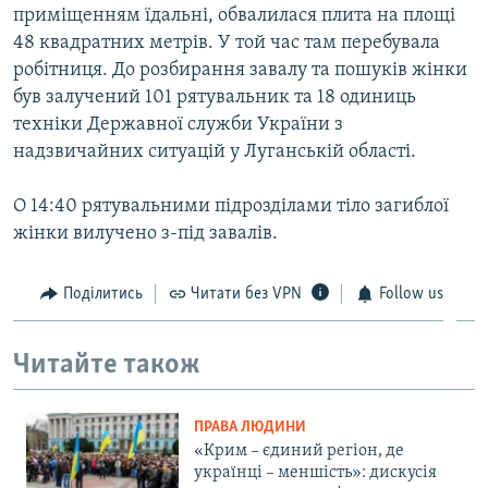
приміщенням їдальні, обвалилася плита на площі
ВІДЕОУРОКИ «ELIFBE»
Русский
48 квадратних метрів. У той час там перебувала
СВІДЧЕННЯ ОКУПАЦІЇ
робітниця. До розбирання завалу та пошуків жінки
Qırımtatar
був залучений 101 рятувальник та 18 одиниць
УКРАЇНСЬКА ПРОБЛЕМА КРИМУ
техніки Державної служби України з
ДОЛУЧАЙСЯ!
ІНФОГРАФІКА
надзвичайних ситуацій у Луганській області.
О 14:40 рятувальними підрозділами тіло загиблої
жінки вилучено з-під завалів.
Усі сайти RFE/RL
Поділитись
Читати без VPN
Follow us
Читайте також
ПРАВА ЛЮДИНИ
«Крим – єдиний регіон, де
українці – меншість»: дискусія