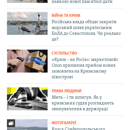
навколо нової пам'ятної дати
ВІЙНА ТА КРИМ
Російська влада обіцяє закрити
морський шлях українським
БпЛА до Севастополя. Чи реально
це?
СУСПІЛЬСТВО
«Крим – не Росія»: маркетплейс
Ozon припинив прийом нових
замовлень на Кримському
півострові
ПРАВА ЛЮДИНИ
Мить – і ти шпигун. Як у
кримських судах розглядають
звинувачення в держзраді
ФОТОГАЛЕРЕЇ
Краса Сімферопольського