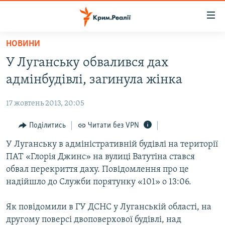
Доступність
посилання
Перейти
НОВИНИ
до
НОВИНИ
У Луганську обвалився дах
основного
ВОДА.КРИМ
матеріалу
адмінбудівлі, загинула жінка
ВІДЕО ТА ФОТО
Перейти
до
17 жовтень 2013, 20:05
ПОЛІТИКА
основної
БЛОГИ
Поділитись
Читати без VPN
навігації
Перейти
ПОГЛЯД
У Луганську в адміністративній будівлі на території
до
ПАТ «Глорія Джинс» на вулиці Ватутіна стався
ІНТЕРВ'Ю
пошуку
обвал перекриття даху. Повідомлення про це
ВСЕ ЗА ДЕНЬ
надійшло до Служби порятунку «101» о 13:06.
СПЕЦПРОЕКТИ
Як повідомили в ГУ ДСНС у Луганській області, на
ЯК ОБІЙТИ БЛОКУВАННЯ
ДЕПОРТАЦІЯ
другому поверсі двоповерхової будівлі, над