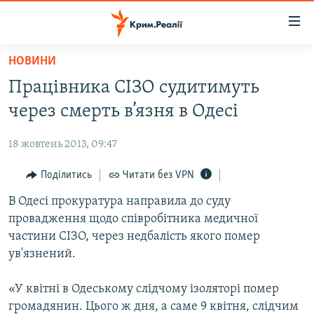
Доступність
посилання
Перейти
НОВИНИ
до
НОВИНИ
Працівника СІЗО судитимуть
основного
ВОДА.КРИМ
матеріалу
через смерть в’язня в Одесі
ВІДЕО ТА ФОТО
Перейти
до
18 жовтень 2013, 09:47
ПОЛІТИКА
основної
БЛОГИ
Поділитись
Читати без VPN
навігації
Перейти
ПОГЛЯД
В Одесі прокуратура направила до суду
до
провадження щодо співробітника медичної
ІНТЕРВ'Ю
пошуку
частини СІЗО, через недбалість якого помер
ВСЕ ЗА ДЕНЬ
ув'язнений.
СПЕЦПРОЕКТИ
«У квітні в Одеському слідчому ізоляторі помер
ЯК ОБІЙТИ БЛОКУВАННЯ
ДЕПОРТАЦІЯ
громадянин. Цього ж дня, а саме 9 квітня, слідчим