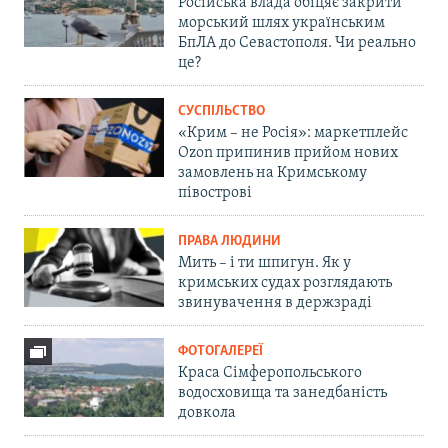
Російська влада обіцяє закрити
морський шлях українським
БпЛА до Севастополя. Чи реально
це?
СУСПІЛЬСТВО
«Крим – не Росія»: маркетплейс
Ozon припинив прийом нових
замовлень на Кримському
півострові
ПРАВА ЛЮДИНИ
Мить – і ти шпигун. Як у
кримських судах розглядають
звинувачення в держзраді
ФОТОГАЛЕРЕЇ
Краса Сімферопольського
водосховища та занедбаність
довкола