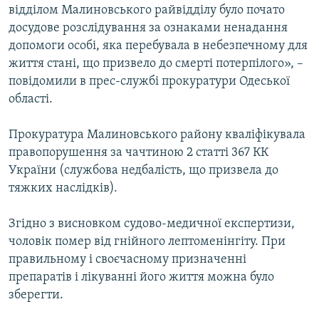
відділом Малиновського райвідділу було почато
ВІДЕОУРОКИ «ELIFBE»
Русский
досудове розслідування за ознаками ненадання
СВІДЧЕННЯ ОКУПАЦІЇ
допомоги особі, яка перебувала в небезпечному для
Qırımtatar
життя стані, що призвело до смерті потерпілого», –
УКРАЇНСЬКА ПРОБЛЕМА КРИМУ
повідомили в прес-службі прокуратури Одеської
ДОЛУЧАЙСЯ!
ІНФОГРАФІКА
області.
Прокуратура Малиновського району кваліфікувала
правопорушення за чачтиною 2 статті 367 КК
Усі сайти RFE/RL
України (службова недбалість, що призвела до
тяжких наслідків).
Згідно з висновком судово-медичної експертизи,
чоловік помер від гнійного лептоменінгіту. При
правильному і своєчасному призначенні
препаратів і лікуванні його життя можна було
зберегти.