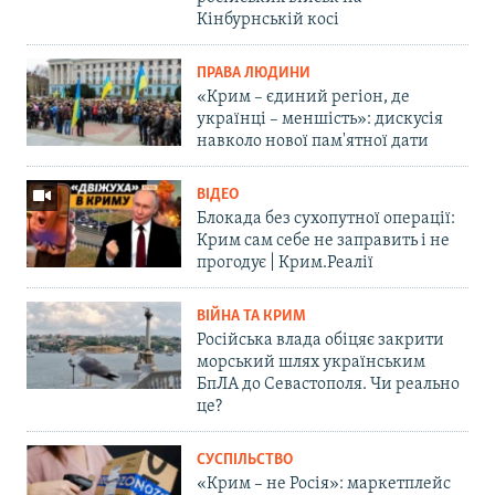
Кінбурнській косі
ПРАВА ЛЮДИНИ
«Крим – єдиний регіон, де
українці – меншість»: дискусія
навколо нової пам'ятної дати
ВІДЕО
Блокада без сухопутної операції:
Крим сам себе не заправить і не
прогодує | Крим.Реалії
ВІЙНА ТА КРИМ
Російська влада обіцяє закрити
морський шлях українським
БпЛА до Севастополя. Чи реально
це?
СУСПІЛЬСТВО
«Крим – не Росія»: маркетплейс