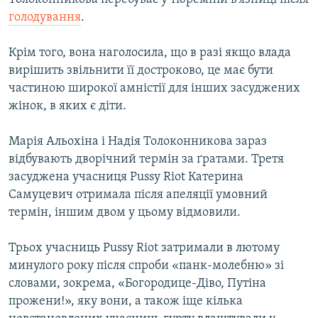
голодування
.
Крім того, вона наголосила, що в разі якщо влада
вирішить звільнити її достроково, це має бути
частиною широкої амністії для інших засуджених
жінок, в яких є діти.
Марія Альохіна і Надія Толоконникова зараз
відбувають дворічний термін за ґратами. Третя
засуджена учасниця Pussy Riot Катерина
Самуцевич отримала після апеляції умовний
термін, іншим двом у цьому відмовили.
Трьох учасниць Pussy Riot затримали в лютому
минулого року після спроби «панк-молебню» зі
словами, зокрема, «Богородице-Діво, Путіна
прожени!», яку вони, а також іще кілька