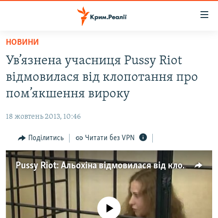
Доступність
посилання
Перейти
НОВИНИ
до
НОВИНИ
Ув’язнена учасниця Pussy Riot
основного
ВОДА.КРИМ
матеріалу
відмовилася від клопотання про
ВІДЕО ТА ФОТО
Перейти
пом’якшення вироку
до
ПОЛІТИКА
основної
18 жовтень 2013, 10:46
БЛОГИ
навігації
Перейти
Поділитись
Читати без VPN
ПОГЛЯД
до
ІНТЕРВ'Ю
пошуку
Pussy Riot: Альохіна відмовилася від клопотання про пом’якшення вироку
ВСЕ ЗА ДЕНЬ
СПЕЦПРОЕКТИ
No media source currently available
ЯК ОБІЙТИ БЛОКУВАННЯ
ДЕПОРТАЦІЯ