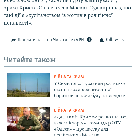
невстановлених учасниць гурту влаштували у
храмі Христа-Спасителя в Москві. Суд вирішив, що
такі дії є «хуліганством із мотивів релігійної
ненависті».
Поділитись
Читати без VPN
Follow us
Читайте також
ВІЙНА ТА КРИМ
У Севастополі уразили російську
станцію радіоелектронної
боротьби: якими будуть наслідки
ВІЙНА ТА КРИМ
«Для них із Кримом розпочнеться
важка історія»: командир ОТУ
«Одеса» – про пастку для
російських військ на