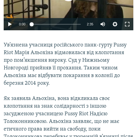
ВІДЕОУРОКИ «ELIFBE»
Русский
СВІДЧЕННЯ ОКУПАЦІЇ
Qırımtatar
0:00
2:35
УКРАЇНСЬКА ПРОБЛЕМА КРИМУ
ДОЛУЧАЙСЯ!
ІНФОГРАФІКА
Ув’язнена учасниця російського панк-гурту Pussy
Riot Марія Альохіна відмовилася від клопотання
про пом’якшення вироку. Суд у Нижньому
Усі сайти RFE/RL
Новгороді прийняв її прохання. Таким чином
Альохіна має відбувати покарання в колонії до
березня 2014 року.
Як заявила Альохіна, вона відкликала своє
клопотання на знак солідарності з іншою
засудженою учасницею Pussy Riot Надією
Толоконниковою. Альохіна заявляє, що не має
етичного права вийти на свободу, поки
Толоконникова перебуває у тюремній в’язниці після