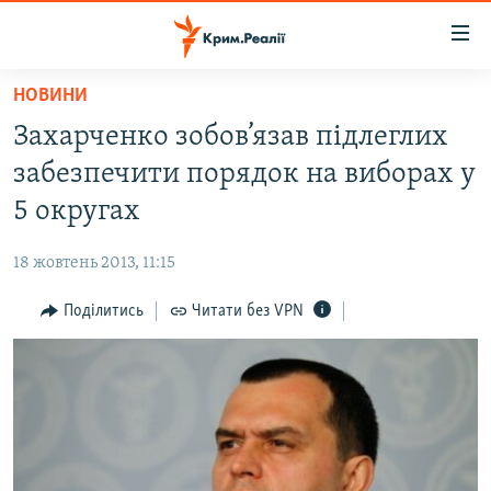
Доступність
посилання
Перейти
НОВИНИ
до
НОВИНИ
Захарченко зобов’язав підлеглих
основного
ВОДА.КРИМ
матеріалу
забезпечити порядок на виборах у
ВІДЕО ТА ФОТО
Перейти
5 округах
до
ПОЛІТИКА
основної
18 жовтень 2013, 11:15
БЛОГИ
навігації
Перейти
Поділитись
Читати без VPN
ПОГЛЯД
до
ІНТЕРВ'Ю
пошуку
ВСЕ ЗА ДЕНЬ
СПЕЦПРОЕКТИ
ЯК ОБІЙТИ БЛОКУВАННЯ
ДЕПОРТАЦІЯ