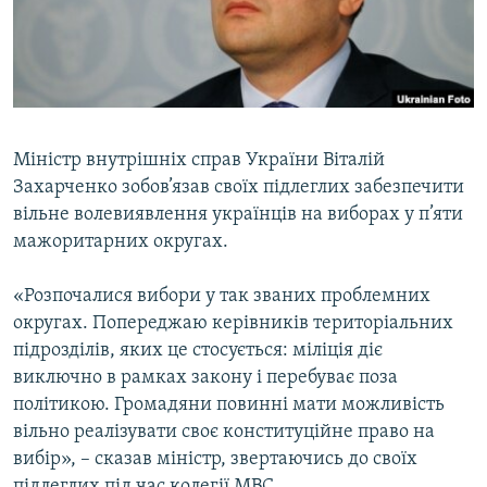
ВІДЕОУРОКИ «ELIFBE»
Русский
СВІДЧЕННЯ ОКУПАЦІЇ
Qırımtatar
УКРАЇНСЬКА ПРОБЛЕМА КРИМУ
ДОЛУЧАЙСЯ!
ІНФОГРАФІКА
Міністр внутрішніх справ України Віталій
Захарченко зобов’язав своїх підлеглих забезпечити
вільне волевиявлення українців на виборах у п’яти
Усі сайти RFE/RL
мажоритарних округах.
«Розпочалися вибори у так званих проблемних
округах. Попереджаю керівників територіальних
підрозділів, яких це стосується: міліція діє
виключно в рамках закону і перебуває поза
політикою. Громадяни повинні мати можливість
вільно реалізувати своє конституційне право на
вибір», – сказав міністр, звертаючись до своїх
підлеглих під час колегії МВС.