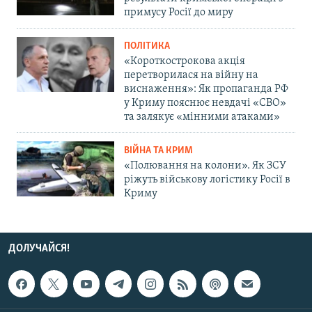
примусу Росії до миру
ПОЛІТИКА
«Короткострокова акція
перетворилася на війну на
виснаження»: Як пропаганда РФ
у Криму пояснює невдачі «СВО»
та залякує «мінними атаками»
ВІЙНА ТА КРИМ
«Полювання на колони». Як ЗСУ
ріжуть військову логістику Росії в
Криму
ДОЛУЧАЙСЯ!