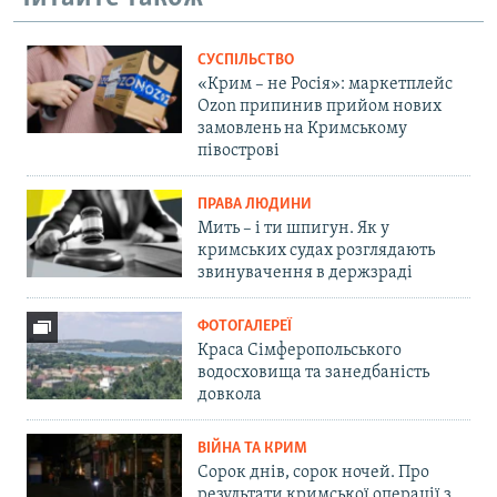
СУСПІЛЬСТВО
«Крим – не Росія»: маркетплейс
Ozon припинив прийом нових
замовлень на Кримському
півострові
ПРАВА ЛЮДИНИ
Мить – і ти шпигун. Як у
кримських судах розглядають
звинувачення в держзраді
ФОТОГАЛЕРЕЇ
Краса Сімферопольського
водосховища та занедбаність
довкола
ВІЙНА ТА КРИМ
Сорок днів, сорок ночей. Про
результати кримської операції з