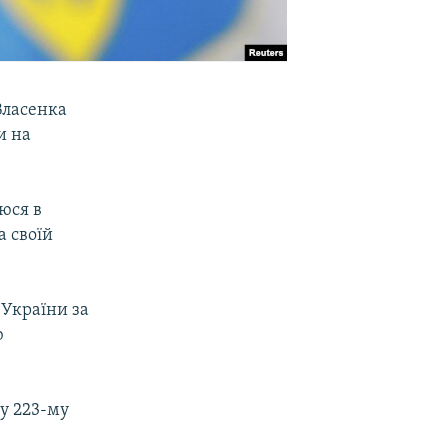
Власенка
и на
уюся в
а своїй
 України за
ю
 у 223-му