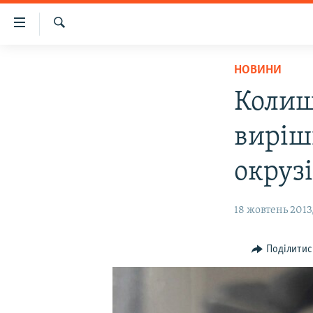
Доступність
посилання
Шукати
Перейти
НОВИНИ
НОВИНИ
до
ВОДА.КРИМ
основного
Колиш
матеріалу
ВІДЕО ТА ФОТО
Перейти
виріш
ПОЛІТИКА
до
основної
БЛОГИ
окруз
навігації
ПОГЛЯД
Перейти
18 жовтень 2013,
до
ІНТЕРВ'Ю
пошуку
ВСЕ ЗА ДЕНЬ
Поділитис
СПЕЦПРОЕКТИ
ЯК ОБІЙТИ БЛОКУВАННЯ
ДЕПОРТАЦІЯ