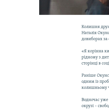
Колишня друж
Наталія Окун
довиборах за
«Я корінна ки
рідному з дит
сторінці в со
Раніше Окунсь
одним із про
колишньому ч
Водночас уже 
окрузі – своб