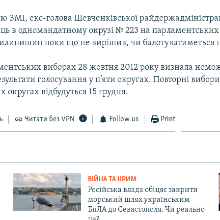
ю ЗМІ, екс-голова Шевченківської райдержадміністрац
ць в одномандатному окрузі № 223 на парламентських
Пилипишин поки що не вирішив, чи балотуватиметься 
ментських виборах 28 жовтня 2012 року визнала нем
зультати голосування у п’яти округах. Повторні вибори 
 округах відбудуться 15 грудня.
ь
Читати без VPN
Follow us
Print
ВІЙНА ТА КРИМ
Російська влада обіцяє закрити
морський шлях українським
БпЛА до Севастополя. Чи реально
це?