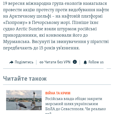
19 вересня міжнародна група екологів намагалася
ВІДЕОУРОКИ «ELIFBE»
Русский
провести акцію протесту проти видобування нафти
СВІДЧЕННЯ ОКУПАЦІЇ
на Арктичному шельфі – на нафтовій платформі
Qırımtatar
«Газпрому» в Печорському морі. Пізніше їхнє
УКРАЇНСЬКА ПРОБЛЕМА КРИМУ
судно Arctic Sunrise взяли штурмом російські
ДОЛУЧАЙСЯ!
ІНФОГРАФІКА
прикордонники, які конвоювали його до
Мурманська. Висунуті їм звинувачення у піратстві
передбачають до 15 років ув’язнення.
Усі сайти RFE/RL
Поділитись
Читати без VPN
Follow us
Читайте також
ВІЙНА ТА КРИМ
Російська влада обіцяє закрити
морський шлях українським
БпЛА до Севастополя. Чи реально