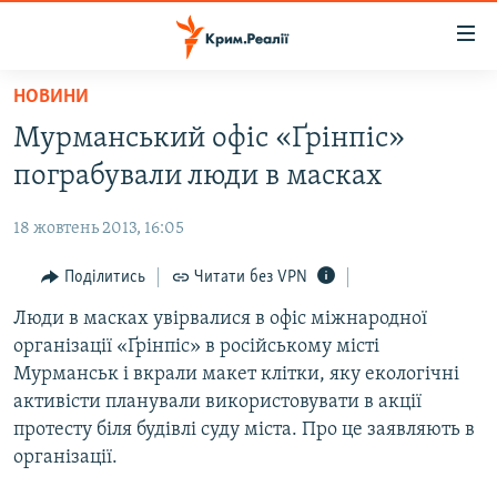
Доступність
посилання
Перейти
НОВИНИ
до
НОВИНИ
Мурманський офіс «Ґрінпіс»
основного
ВОДА.КРИМ
матеріалу
пограбували люди в масках
ВІДЕО ТА ФОТО
Перейти
до
18 жовтень 2013, 16:05
ПОЛІТИКА
основної
БЛОГИ
Поділитись
Читати без VPN
навігації
Перейти
ПОГЛЯД
Люди в масках увірвалися в офіс міжнародної
до
організації «Ґрінпіс» в російському місті
ІНТЕРВ'Ю
пошуку
Мурманськ і вкрали макет клітки, яку екологічні
ВСЕ ЗА ДЕНЬ
активісти планували використовувати в акції
протесту біля будівлі суду міста. Про це заявляють в
СПЕЦПРОЕКТИ
організації.
ЯК ОБІЙТИ БЛОКУВАННЯ
ДЕПОРТАЦІЯ