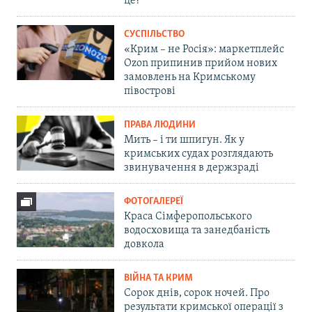
це?
СУСПІЛЬСТВО
«Крим – не Росія»: маркетплейс
Ozon припинив прийом нових
замовлень на Кримському
півострові
ПРАВА ЛЮДИНИ
Мить – і ти шпигун. Як у
кримських судах розглядають
звинувачення в держзраді
ФОТОГАЛЕРЕЇ
Краса Сімферопольського
водосховища та занедбаність
довкола
ВІЙНА ТА КРИМ
Сорок днів, сорок ночей. Про
результати кримської операції з