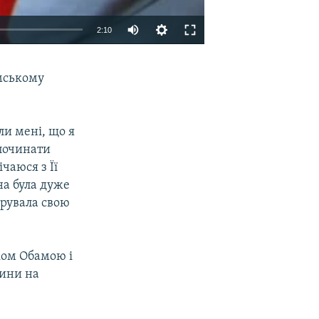
2:10
EMBED
SHARE
емському
ли мені, що я
 починати
чаюся з Її
на була дуже
арувала свою
ком Обамою і
чини на