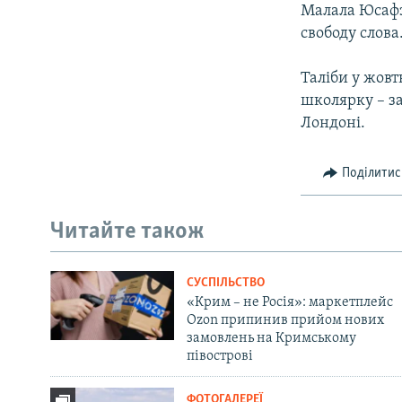
Малала Юсафз
свободу слова
Таліби у жовт
школярку – за
Лондоні.
Поділитис
Читайте також
СУСПІЛЬСТВО
«Крим – не Росія»: маркетплейс
Ozon припинив прийом нових
замовлень на Кримському
півострові
ФОТОГАЛЕРЕЇ