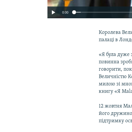
0:00
Королева Вели
палаці в Лон
«Я була дуже 
повинна зроб
говорити, пок
Величністю Ко
милою зі мною
книгу «Я Mala
12 жовтня Ма
його дружино
підтримку осв