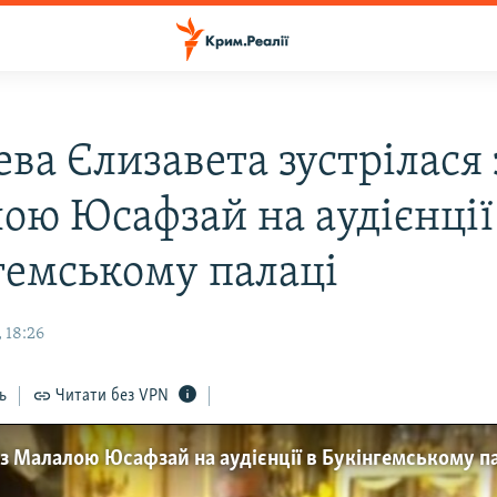
ва Єлизавета зустрілася 
ою Юсафзай на аудієнції
гемському палаці
 18:26
ь
Читати без VPN
 з Малалою Юсафзай на аудієнції в Букінгемському п