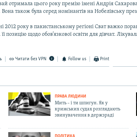
ай отримала цього року премію імені Андрія Сахарова 
. Вона також була серед номінантів на Нобелівську пре
ні 2012 року в пакистанському регіоні Сват важко пор
 її позицію щодо обов’язкової освіти для дівчат. Лікува
ь
Читати без VPN
Follow us
Print
ПРАВА ЛЮДИНИ
Мить – і ти шпигун. Як у
кримських судах розглядають
звинувачення в держзраді
ПОЛІТИКА