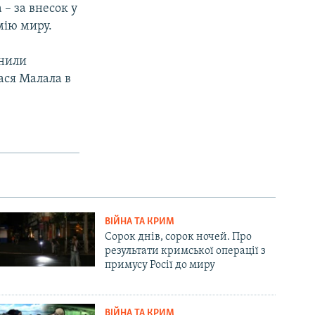
– за внесок у
мію миру.
анили
лася Малала в
ВІЙНА ТА КРИМ
Сорок днів, сорок ночей. Про
результати кримської операції з
примусу Росії до миру
ВІЙНА ТА КРИМ