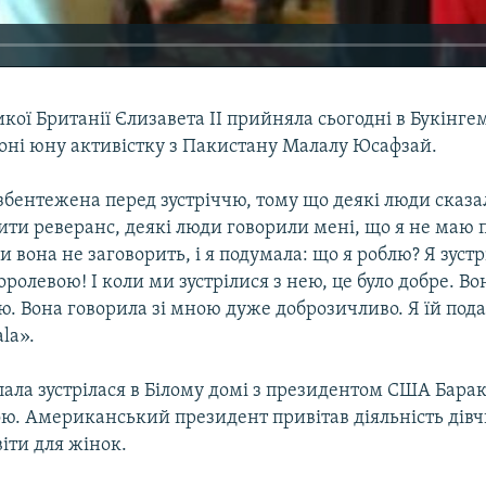
кої Британії Єлизавета ІІ прийняла сьогодні в Букінг
доні юну активістку з Пакистану Малалу Юсафзай.
збентежена перед зустріччю, тому що деякі люди сказа
ити реверанс, деякі люди говорили мені, що я не маю
и вона не заговорить, і я подумала: що я роблю? Я зустрі
ролевою! І коли ми зустрілися з нею, це було добре. Во
. Вона говорила зі мною дуже доброзичливо. Я їй под
la».
лала зустрілася в Білому домі з президентом США Бара
ю. Американський президент привітав діяльність дів
іти для жінок.