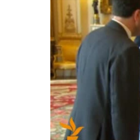
ВІДЕОУРОКИ «ELIFBE»
СВІДЧЕННЯ ОКУПАЦІЇ
УКРАЇНСЬКА ПРОБЛЕМА КРИМУ
ІНФОГРАФІКА