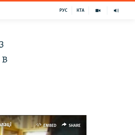
РУС
КТА
з
 в
алаці
EMBED
SHARE