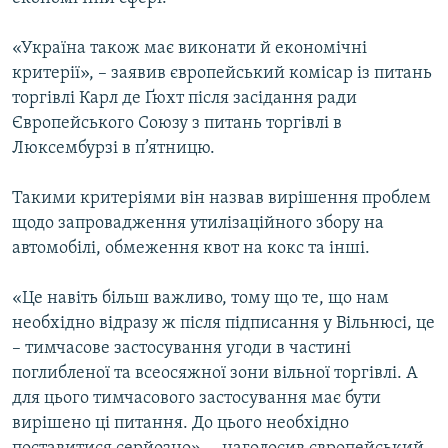
ВІДЕОУРОКИ «ELIFBE»
Русский
«Україна також має виконати й економічні
СВІДЧЕННЯ ОКУПАЦІЇ
Qırımtatar
критерії», – заявив європейський комісар із питань
УКРАЇНСЬКА ПРОБЛЕМА КРИМУ
торгівлі Карл де Ґюхт після засідання ради
Європейського Союзу з питань торгівлі в
ДОЛУЧАЙСЯ!
ІНФОГРАФІКА
Люксембурзі в п’ятницю.
Такими критеріями він назвав вирішення проблем
Усі сайти RFE/RL
щодо запровадження утилізаційного збору на
автомобілі, обмеження квот на кокс та інші.
«Це навіть більш важливо, тому що те, що нам
необхідно відразу ж після підписання у Вільнюсі, це
– тимчасове застосування угоди в частині
поглибленої та всеосяжної зони вільної торгівлі. А
для цього тимчасового застосування має бути
вирішено ці питання. До цього необхідно