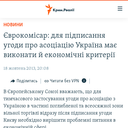
Доступність
посилання
Перейти
НОВИНИ
до
НОВИНИ
Єврокомісар: для підписання
основного
ВОДА.КРИМ
матеріалу
угоди про асоціацію Україна має
ВІДЕО ТА ФОТО
Перейти
виконати й економічні критерії
до
ПОЛІТИКА
основної
18 жовтень 2013, 20:08
БЛОГИ
навігації
Перейти
Поділитись
Читати без VPN
ПОГЛЯД
до
В Європейському Союзі вважають, що для
ІНТЕРВ'Ю
пошуку
тимчасового застосування угоди про асоціацію з
ВСЕ ЗА ДЕНЬ
Україною в частині поглибленої та всеосяжної зони
СПЕЦПРОЕКТИ
вільної торгівлі відразу після підписання угоди
Києву необхідно вирішити проблемні питання в
ЯК ОБІЙТИ БЛОКУВАННЯ
ДЕПОРТАЦІЯ
економічній сфері.