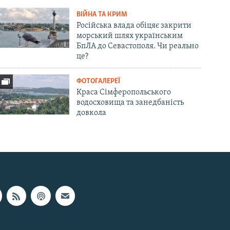
ВІЙНА ТА КРИМ
Російська влада обіцяє закрити
морський шлях українським
БпЛА до Севастополя. Чи реально
це?
ФОТОГАЛЕРЕЇ
Краса Сімферопольського
водосховища та занедбаність
довкола