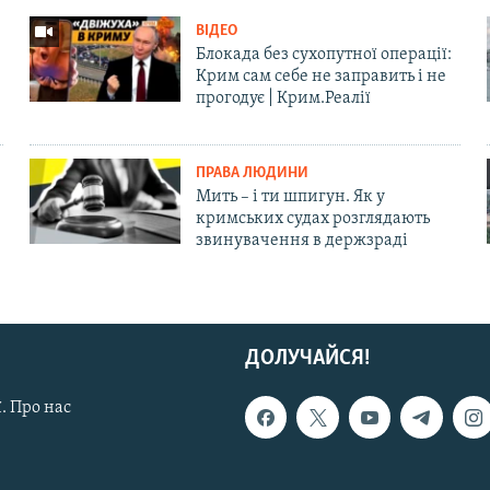
ВІДЕО
Блокада без сухопутної операції:
Крим сам себе не заправить і не
прогодує | Крим.Реалії
ПРАВА ЛЮДИНИ
Мить – і ти шпигун. Як у
кримських судах розглядають
звинувачення в держзраді
ДОЛУЧАЙСЯ!
. Про нас