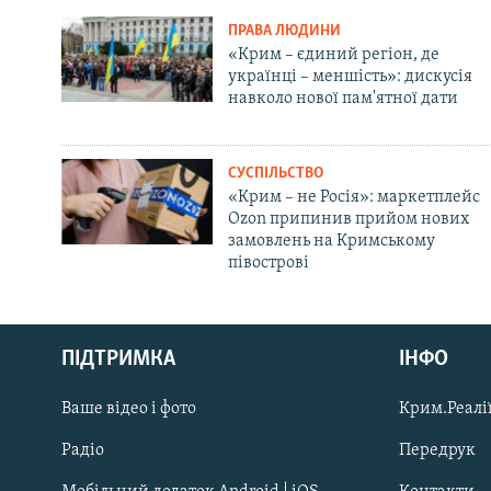
ПРАВА ЛЮДИНИ
«Крим – єдиний регіон, де
українці – меншість»: дискусія
навколо нової пам'ятної дати
СУСПІЛЬСТВО
«Крим – не Росія»: маркетплейс
Ozon припинив прийом нових
замовлень на Кримському
півострові
Русский
Qırımtatar
ПІДТРИМКА
ІНФО
Ваше відео і фото
Крим.Реалії
ДОЛУЧАЙСЯ!
Радіо
Передрук