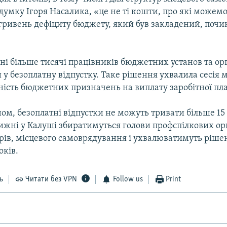
 думку Ігоря Насалика, «це не ті кошти, про які можемо
 гривень дефіциту бюджету, який був закладений, почи
і більше тисячі працівників бюджетних установ та ор
у безоплатну відпустку. Таке рішення ухвалила сесія м
ність бюджетних призначень на виплату заробітної пл
ном, безоплатні відпустки не можуть тривати більше 15 
ижні у Калуші збиратимуться голови профспілкових ор
арів, місцевого самоврядування і ухвалюватимуть ріш
оків.
ь
Читати без VPN
Follow us
Print