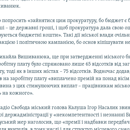
иванюк.
о попросить «зайнятися цим прокуратуру, бо бюджет є 
і – це державні гроші, і щоб прокуратура дала свою оці
уються бюджетні кошти». Такі дії міської влади очільн
акцією і політичною кампанією, бо основ кіпішувати н
ихайла Вишиванюка, ще при затвердженні міського 
обітну плату було спрямовано лише 65 відсотків від за
у, тоді як в інших містах – 75 відсотків. Водночас дода
в на заробітну плату «виплачено премій на понад вісім
овина з цих стимулюючих виплат – працівникам міської
ь на кожного».
Радіо Свобода міський голова Калуша Ігор Насалик зви
ої держадміністрації у «некомпетентності і незнанні
уський мер наголосив, що «премії і надбавки передбач
 для вчителів, в тому числі і для структур місцевого са