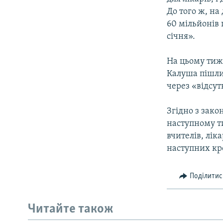
До того ж, на
60 мільйонів
січня».
На цьому тижн
Калуша пішли 
через «відсут
Згідно з зако
наступному т
вчителів, лік
наступних кр
Поділитис
Читайте також