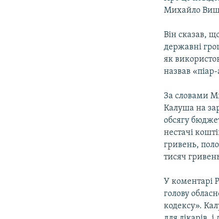
ВІДЕОУРОКИ «ELIFBE»
Михайло Виш
СВІДЧЕННЯ ОКУПАЦІЇ
Він сказав, щ
УКРАЇНСЬКА ПРОБЛЕМА КРИМУ
державні грош
ІНФОГРАФІКА
як використов
назвав «піар-
За словами М
Калуша на зар
обсягу бюджет
нестачі кошті
гривень, пол
тисяч гривен
У коментарі 
голову обласн
кодексу». Кал
для лікарів, і