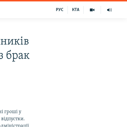
РУС
КТА
тників
з брак
і гроші у
 відпустки.
адміністрації