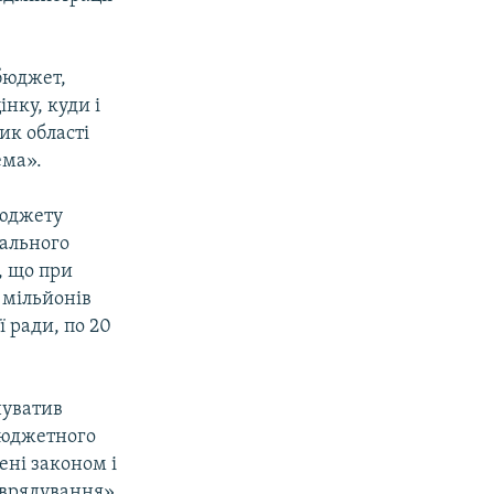
бюджет,
нку, куди і
ик області
ема».
бюджету
гального
в, що при
 мільйонів
 ради, по 20
нуватив
 Бюджетного
ені законом і
моврядування».