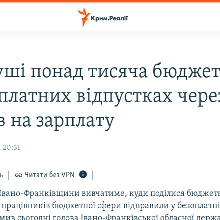
уші понад тисяча бюдже
оплатних відпустках чере
в на зарплату
 20:31
ь
Читати без VPN
Івано-Франківщини вивчатиме, куди поділися бюджетн
 працівників бюджетної сфери відправили у безоплатні
мив сьогодні голова Івано-Франківської обласної держ