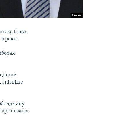
нтом. Глава
5 років.
виборах
иційний
 і пізніше
ербайджану
 організація