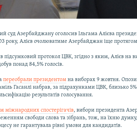
ий суд Азербайджану оголосив Ільгама Алієва президе
03 року, Алієв очолюватиме Азербайджан іще протягом 
в підсумковий протокол ЦВК, згідно з яким, Алієв на 
обув понад 84,5% голосів.
ва
переобрали президентом
на виборах 9 жовтня. Опоз
іль Гасанлі набрав, за підрахунками ЦВК, близько 5%,
льсифікацію результатів голосування.
ом міжнародних спостерігачів
, вибори президента Аз
еженням свободи слова та зібрань, тож, на їхню думку,
цесу не гарантувала рівні умови для кандидатів.