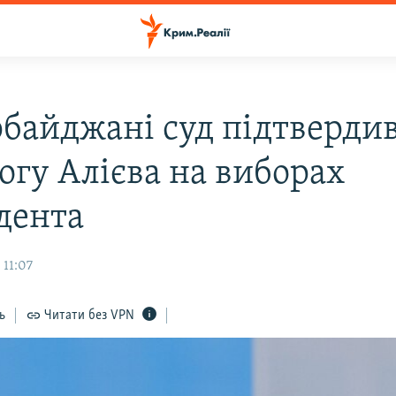
рбайджані суд підтверди
огу Алієва на виборах
дента
 11:07
ь
Читати без VPN