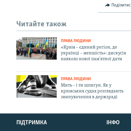
Поділитис
Читайте також
ПРАВА ЛЮДИНИ
«Крим – єдиний регіон, де
українці – меншість»: дискусія
навколо нової пам'ятної дати
ПРАВА ЛЮДИНИ
Мить – і ти шпигун. Як у
кримських судах розглядають
звинувачення в держзраді
Русский
ПІДТРИМКА
ІНФО
Qırımtatar