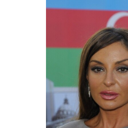
ВІДЕОУРОКИ «ELIFBE»
СВІДЧЕННЯ ОКУПАЦІЇ
УКРАЇНСЬКА ПРОБЛЕМА КРИМУ
ІНФОГРАФІКА