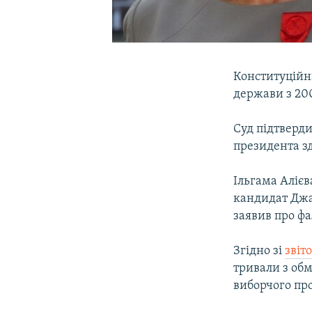
Конституційн
держави з 20
Суд підтверди
президента зд
Ільгама Аліє
кандидат Джам
заявив про фа
Згідно зі
звіт
тривали з обм
виборчого про