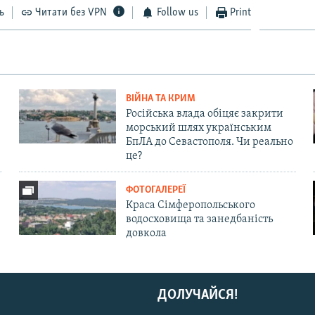
ь
Читати без VPN
Follow us
Print
ВІЙНА ТА КРИМ
Російська влада обіцяє закрити
морський шлях українським
БпЛА до Севастополя. Чи реально
це?
ФОТОГАЛЕРЕЇ
Краса Сімферопольського
водосховища та занедбаність
довкола
ДОЛУЧАЙСЯ!