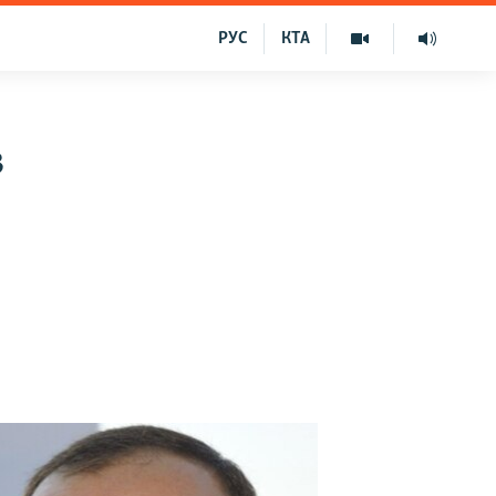
РУС
КТА
в