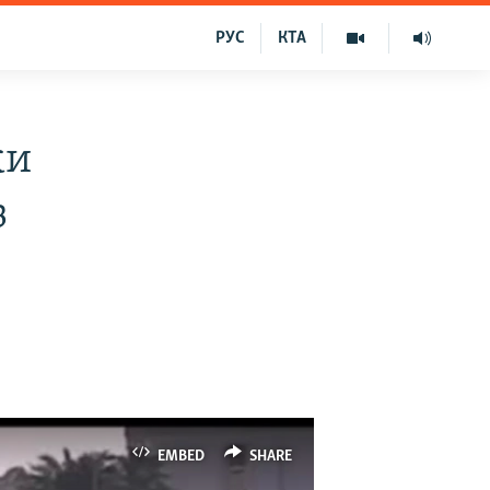
РУС
КТА
ки
з
EMBED
SHARE