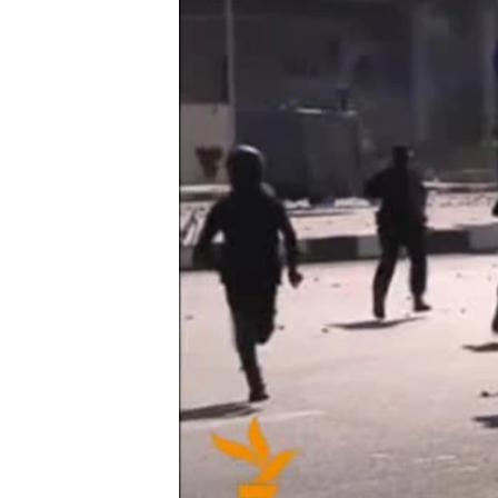
ВІДЕОУРОКИ «ELIFBE»
СВІДЧЕННЯ ОКУПАЦІЇ
УКРАЇНСЬКА ПРОБЛЕМА КРИМУ
ІНФОГРАФІКА