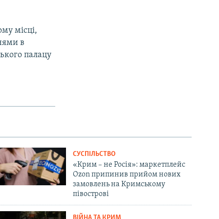
му місці,
нями в
ського палацу
СУСПІЛЬСТВО
«Крим – не Росія»: маркетплейс
Ozon припинив прийом нових
замовлень на Кримському
півострові
ВІЙНА ТА КРИМ