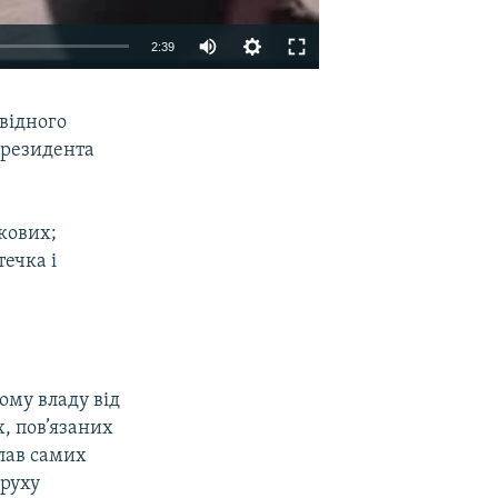
2:39
EMBED
SHARE
овідного
президента
кових;
течка і
му владу від
х, пов’язаних
лав самих
 руху