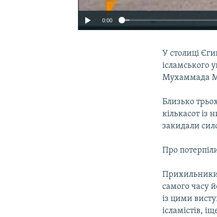
0:00
У столиці Єги
ісламського 
Мухаммада Мур
Близько трьо
кількасот із 
закидали сило
Про потерпіли
Прихильники 
самого часу й
із цими вист
ісламістів, і