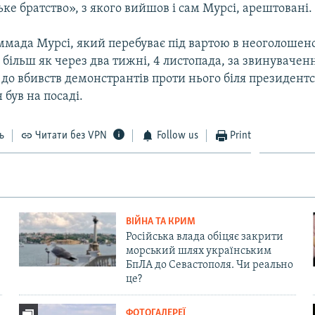
е братство», з якого вийшов і сам Мурсі, арештовані.
мада Мурсі, який перебуває під вартою в неоголошено
и
більш як через два тижні, 4 листопада, за звинувачен
до вбивств демонстрантів проти нього біля президент
н був на посаді.
ь
Читати без VPN
Follow us
Print
ВІЙНА ТА КРИМ
Російська влада обіцяє закрити
морський шлях українським
БпЛА до Севастополя. Чи реально
це?
ФОТОГАЛЕРЕЇ