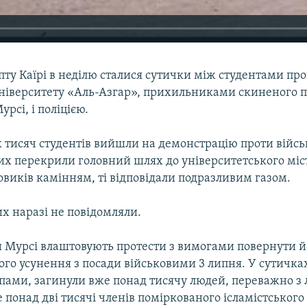
пту Каїрі в неділю сталися сутички між студентами пр
університету «Аль-Азгар», прихильниками скиненого 
сі, і поліцією.
х тисяч студентів вийшли на демонстрацію проти війсь
них перекрили головний шлях до університетського міс
виків камінням, ті відповідали подразливим газом.
х наразі не повідомляли.
Мурсі влаштовують протести з вимогами повернути йо
ого усунення з посади військовими 3 липня. У сутичка
упами, загинули вже понад тисячу людей, переважно з 
ще понад дві тисячі членів поміркованого ісламістського