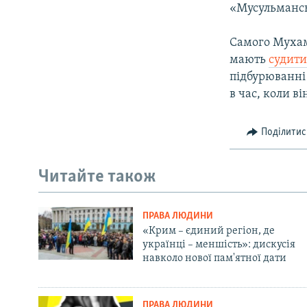
«Мусульманськ
Самого Мухам
мають
судит
підбурюванні 
в час, коли ві
Поділитис
Читайте також
ПРАВА ЛЮДИНИ
«Крим – єдиний регіон, де
українці – меншість»: дискусія
навколо нової пам'ятної дати
ПРАВА ЛЮДИНИ