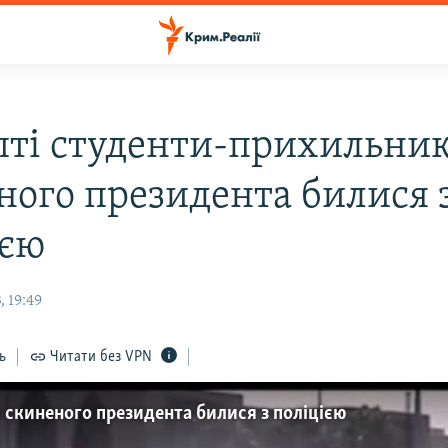
пті студенти-прихильни
ного президента билися 
ією
 19:49
ь
Читати без VPN
 скиненого президента билися з поліцією