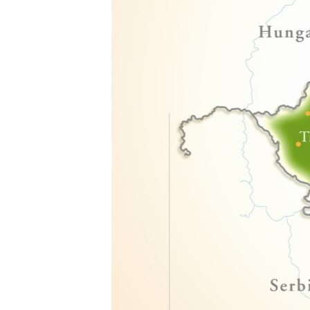
ВІДЕОУРОКИ «ELIFBE»
СВІДЧЕННЯ ОКУПАЦІЇ
УКРАЇНСЬКА ПРОБЛЕМА КРИМУ
ІНФОГРАФІКА