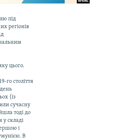
ілю під
их регіонів
ід
ональним
мку цього.
9-го століття
вдень
ьох (із
или сучасну
йшла тоді до
м у складі
Першою і
умунією. В