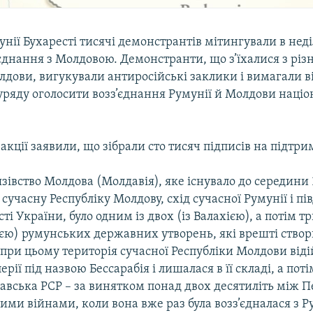
унії Бухаресті тисячі демонстрантів мітингували в нед
єднання з Молдовою. Демонстранти, що з’їхалися з різн
олдови, вигукували антиросійські заклики і вимагали в
уряду оголосити возз’єднання Румунії й Молдови наці
акції заявили, що зібрали сто тисяч підписів на підтри
зівство Молдова (Молдавія), яке існувало до середини 1
сучасну Республіку Молдову, схід сучасної Румунії і пі
ті України, було одним із двох (із Валахією), а потім тр
єю) румунських державних утворень, які врешті створ
при цьому територія сучасної Республіки Молдови віді
ерії під назвою Бессарабія і лишалася в її складі, а поті
авська РСР – за винятком понад двох десятиліть між 
ими війнами, коли вона вже раз була возз’єдналася з Р