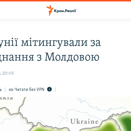
унії мітингували за
єднання з Молдовою
, 20:05
ь
Читати без VPN