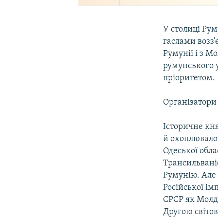
У столиці Рум
гаслами возз’
Румунії і з М
румунського 
пріоритетом.
Організатори 
Історичне кня
й охоплювало 
Одеської облас
Трансильвані
Румунію. Але 
Російської імп
СРСР як Молд
Другою світов