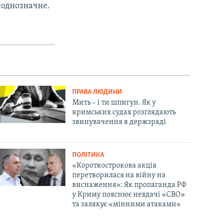
неоднозначне.
ПРАВА ЛЮДИНИ
Мить – і ти шпигун. Як у
кримських судах розглядають
звинувачення в держзраді
ПОЛІТИКА
«Короткострокова акція
перетворилася на війну на
виснаження»: Як пропаганда РФ
у Криму пояснює невдачі «СВО»
та залякує «мінними атаками»