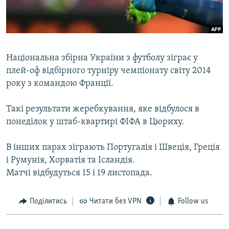
ВІДЕОУРОКИ «ELIFBE»
Русский
СВІДЧЕННЯ ОКУПАЦІЇ
Qırımtatar
УКРАЇНСЬКА ПРОБЛЕМА КРИМУ
Національна збірна України з футболу зіграє у
ДОЛУЧАЙСЯ!
ІНФОГРАФІКА
плей-оф відбірного турніру чемпіонату світу 2014
року з командою Франції.
Такі результати жеребкування, яке відбулося в
Усі сайти RFE/RL
понеділок у штаб-квартирі ФІФА в Цюриху.
В інших парах зіграють Португалія і Швеція, Греція
і Румунія, Хорватія та Ісландія.
Матчі відбудуться 15 і 19 листопада.
Поділитись
Читати без VPN
Follow us