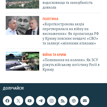
водосховища та занедбаність
довкола
ПОЛІТИКА
«Короткострокова акція
перетворилася на війну на
виснаження»: Як пропаганда РФ
у Криму пояснює невдачі «СВО»
та залякує «мінними атаками»
ВІЙНА ТА КРИМ
«Полювання на колони». Як ЗСУ
ріжуть військову логістику Росії в
Криму
ДОЛУЧАЙСЯ!