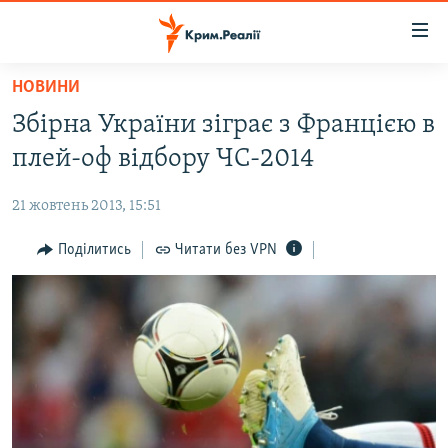
Доступність
посилання
Перейти
НОВИНИ
до
НОВИНИ
Збірна України зіграє з Францією в
основного
ВОДА.КРИМ
матеріалу
плей-оф відбору ЧС-2014
ВІДЕО ТА ФОТО
Перейти
до
21 жовтень 2013, 15:51
ПОЛІТИКА
основної
БЛОГИ
Поділитись
Читати без VPN
навігації
Перейти
ПОГЛЯД
до
ІНТЕРВ'Ю
пошуку
ВСЕ ЗА ДЕНЬ
СПЕЦПРОЕКТИ
ЯК ОБІЙТИ БЛОКУВАННЯ
ДЕПОРТАЦІЯ