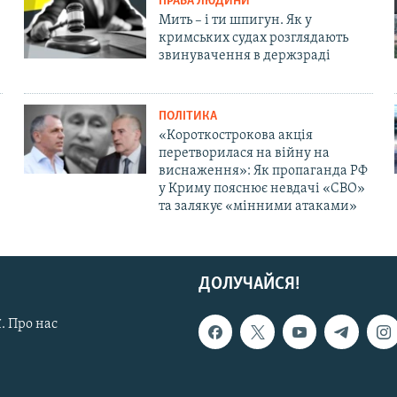
ПРАВА ЛЮДИНИ
Мить – і ти шпигун. Як у
кримських судах розглядають
звинувачення в держзраді
ПОЛІТИКА
«Короткострокова акція
перетворилася на війну на
виснаження»: Як пропаганда РФ
у Криму пояснює невдачі «СВО»
та залякує «мінними атаками»
ДОЛУЧАЙСЯ!
. Про нас