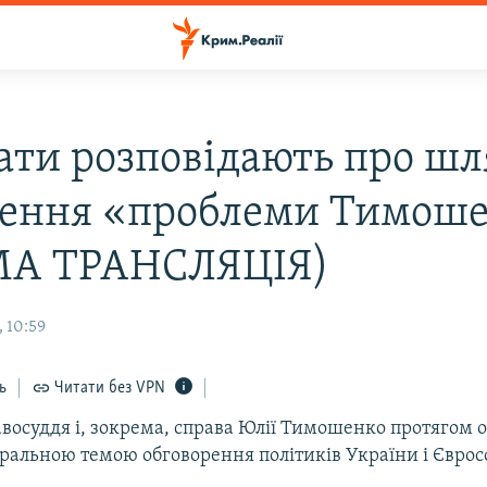
ати розповідають про ш
ення «проблеми Тимош
МА ТРАНСЛЯЦІЯ)
 10:59
ь
Читати без VPN
восуддя і, зокрема, справа Юлії Тимошенко протягом 
тральною темою обговорення політиків України і Єврос