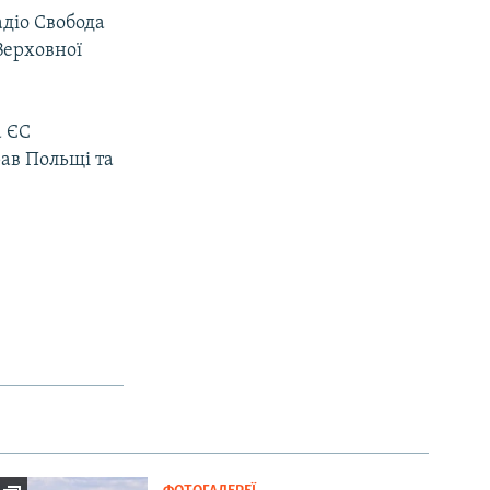
діо Свобода
Верховної
а ЄС
ав Польщі та