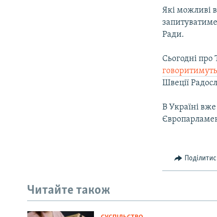
ВІДЕОУРОКИ «ELIFBE»
Які можливі 
СВІДЧЕННЯ ОКУПАЦІЇ
запитуватиме
Ради.
УКРАЇНСЬКА ПРОБЛЕМА КРИМУ
ІНФОГРАФІКА
Сьогодні про 
говоритимут
Швеції Радосл
В Україні вж
Європарламен
Поділитис
Читайте також