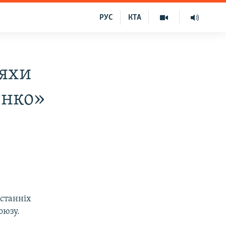
РУС
КТА
ляхи
енко»
останніх
оюзу.