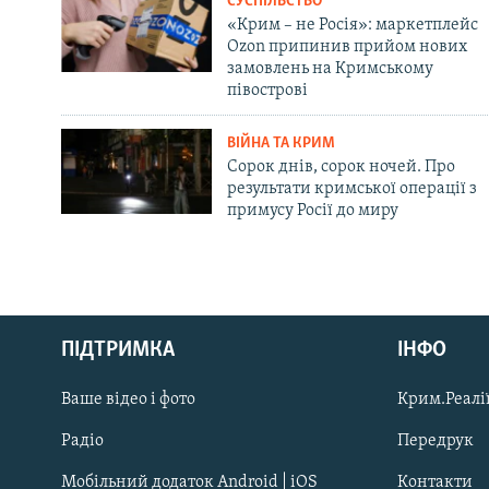
СУСПІЛЬСТВО
«Крим – не Росія»: маркетплейс
Ozon припинив прийом нових
замовлень на Кримському
півострові
ВІЙНА ТА КРИМ
Сорок днів, сорок ночей. Про
результати кримської операції з
примусу Росії до миру
Русский
Qırımtatar
ПІДТРИМКА
ІНФО
Ваше відео і фото
Крим.Реалії
ДОЛУЧАЙСЯ!
Радіо
Передрук
Мобільний додаток Android | iOS
Контакти