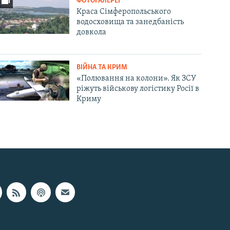
ФОТОГАЛЕРЕЇ
Краса Сімферопольського
водосховища та занедбаність
довкола
ВІЙНА ТА КРИМ
«Полювання на колони». Як ЗСУ
ріжуть військову логістику Росії в
Криму