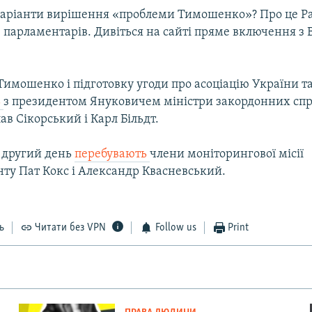
варіанти вирішення «проблеми Тимошенко»? Про це Ра
 парламентарів. Дивіться на сайті пряме включення з 
Тимошенко і підготовку угоди про асоціацію України т
ь
з президентом Януковичем міністри закордонних спр
ав Сікорський і Карл Більдт.
е другий день
перебувають
члени моніторингової місії
ту Пат Кокс і Александр Квасневський.
ь
Читати без VPN
Follow us
Print