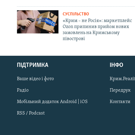
СУСПІЛЬСТВО
«Крим – не Росія»: маркетплейс
Ozon припинив прийом нових
замовлень на Кримському
півострові
Русский
ПІДТРИМКА
ІНФО
Qırımtatar
Ваше відео і фото
Крим.Реалії
ДОЛУЧАЙСЯ!
Радіо
Передрук
Мобільний додаток Android | iOS
Контакти
RSS / Podcast
Усі сайти RFE/RL