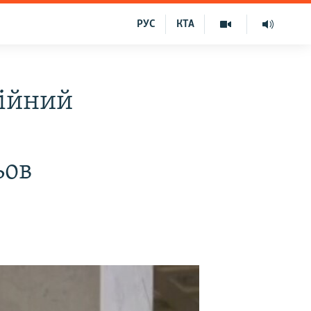
РУС
КТА
ційний
ьов