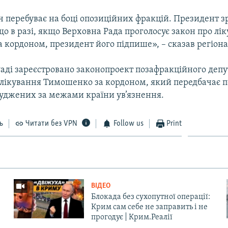
ч перебуває на боці опозиційних фракцій. Президент з
 що в разі, якщо Верховна Рада проголосує закон про лі
 кордоном, президент його підпише», – сказав регіона
аді зареєстровано законопроект позафракційного депу
лікування Тимошенко за кордоном, який передбачає 
суджених за межами країни ув’язнення.
ь
Читати без VPN
Follow us
Print
ВІДЕО
Блокада без сухопутної операції:
Крим сам себе не заправить і не
прогодує | Крим.Реалії