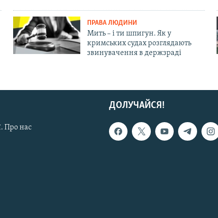
ПРАВА ЛЮДИНИ
Мить – і ти шпигун. Як у
кримських судах розглядають
звинувачення в держзраді
ДОЛУЧАЙСЯ!
. Про нас