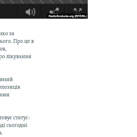
нко за
ього. Про це в
ов,
ро лікування
ивний
опозиція
лами
овує статус-
ді сьогодні
в.