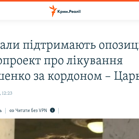
нали підтримають опози
опроект про лікування
енко за кордоном – Цар
 12:23
ь
Читати без VPN