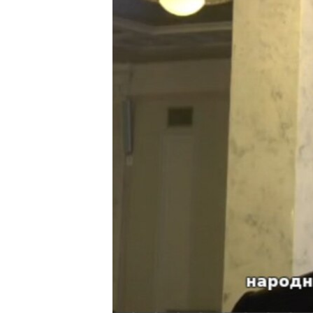
ВІДЕОУРОКИ «ELIFBE»
СВІДЧЕННЯ ОКУПАЦІЇ
УКРАЇНСЬКА ПРОБЛЕМА КРИМУ
ІНФОГРАФІКА