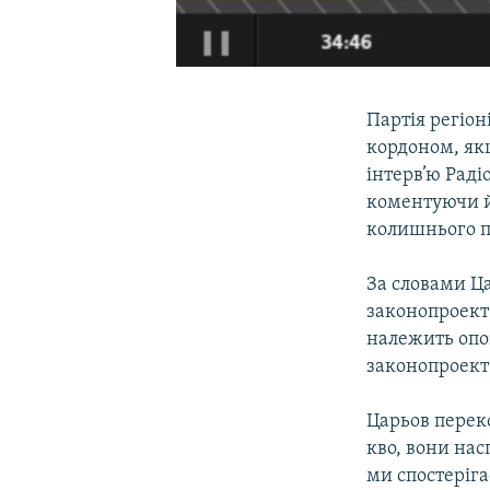
Партія регіо
кордоном, якщ
інтерв’ю Раді
коментуючи й
колишнього п
За словами Ц
законопроект 
належить опо
законопроект
Царьов переко
кво, вони нас
ми спостеріга