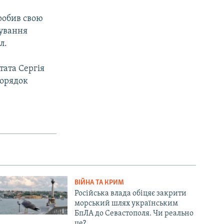
робив свою
кування
л.
тата Сергія
порядок
ВІЙНА ТА КРИМ
Російська влада обіцяє закрити
морський шлях українським
БпЛА до Севастополя. Чи реально
це?