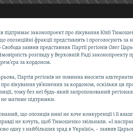
нів підтримає законопроект про лікування Юлії Тимоше
о опозиційні фракції представлять і проголосують за н
о Свобода заявив представник Партії регіонів Олег Царь
мовірність розгляду у Верховній Раді законопроекту п
рем’єра за кордоном.
арьова, Партія регіонів не повинна вносити альтернат
про лікування ув’язнених за кордоном, оскільки ця пр
зиції, тому без неї будь-який запропонований регіона
 не матиме підтримки.
наний, що опозиція нині не хоче конкуренції і її влашт
правді не хочуть, щоб Тимошенко звільняли. «І насправ
ємо одну з найбільших зрад в Україні», – заявив Царьо