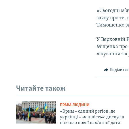
«Сьогодні м’я
заяву про те,
Тимошенко за
У Верховній Р
Міщенка про 
лікування за
Поділитис
Читайте також
ПРАВА ЛЮДИНИ
«Крим – єдиний регіон, де
українці – меншість»: дискусія
навколо нової пам'ятної дати