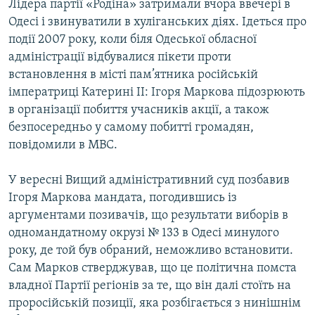
Лідера партії «Родіна» затримали вчора ввечері в
Одесі і звинуватили в хуліганських діях. Ідеться про
події 2007 року, коли біля Одеської обласної
адміністрації відбувалися пікети проти
встановлення в місті пам’ятника російській
імператриці Катерині ІІ: Ігоря Маркова підозрюють
в організації побиття учасників акції, а також
безпосередньо у самому побитті громадян,
повідомили в МВС.
У вересні Вищий адміністративний суд позбавив
Ігоря Маркова мандата, погодившись із
аргументами позивачів, що результати виборів в
одномандатному окрузі № 133 в Одесі минулого
року, де той був обраний, неможливо встановити.
Сам Марков стверджував, що це політична помста
владної Партії регіонів за те, що він далі стоїть на
проросійській позиції, яка розбігається з нинішнім