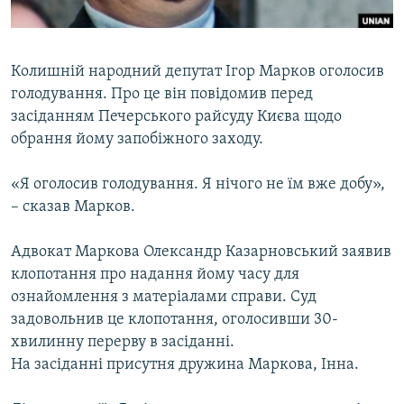
ВІДЕОУРОКИ «ELIFBE»
Русский
СВІДЧЕННЯ ОКУПАЦІЇ
Qırımtatar
Колишній народний депутат Ігор Марков оголосив
УКРАЇНСЬКА ПРОБЛЕМА КРИМУ
голодування. Про це він повідомив перед
ДОЛУЧАЙСЯ!
ІНФОГРАФІКА
засіданням Печерського райсуду Києва щодо
обрання йому запобіжного заходу.
«Я оголосив голодування. Я нічого не їм вже добу»,
Усі сайти RFE/RL
– сказав Марков.
Адвокат Маркова Олександр Казарновський заявив
клопотання про надання йому часу для
ознайомлення з матеріалами справи. Суд
задовольнив це клопотання, оголосивши 30-
хвилинну перерву в засіданні.
На засіданні присутня дружина Маркова, Інна.