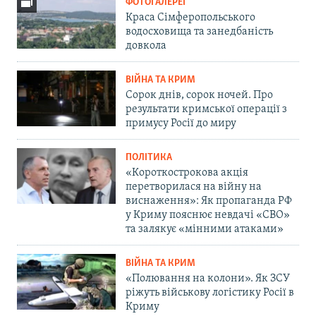
ФОТОГАЛЕРЕЇ
Краса Сімферопольського
водосховища та занедбаність
довкола
ВІЙНА ТА КРИМ
Сорок днів, сорок ночей. Про
результати кримської операції з
примусу Росії до миру
ПОЛІТИКА
«Короткострокова акція
перетворилася на війну на
виснаження»: Як пропаганда РФ
у Криму пояснює невдачі «СВО»
та залякує «мінними атаками»
ВІЙНА ТА КРИМ
«Полювання на колони». Як ЗСУ
ріжуть військову логістику Росії в
Криму