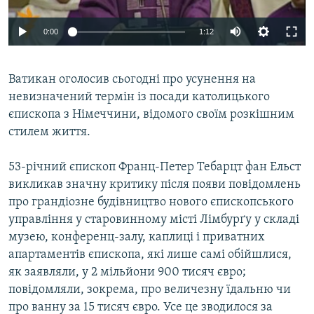
ВІДЕОУРОКИ «ELIFBE»
Русский
0:00
1:12
СВІДЧЕННЯ ОКУПАЦІЇ
Qırımtatar
УКРАЇНСЬКА ПРОБЛЕМА КРИМУ
Ватикан оголосив сьогодні про усунення на
ДОЛУЧАЙСЯ!
ІНФОГРАФІКА
невизначений термін із посади католицького
єпископа з Німеччини, відомого своїм розкішним
стилем життя.
Усі сайти RFE/RL
53-річний єпископ Франц-Петер Тебарцт фан Ельст
викликав значну критику після появи повідомлень
про грандіозне будівництво нового єпископського
управління у старовинному місті Лімбурґу у складі
музею, конференц-залу, каплиці і приватних
апартаментів єпископа, які лише самі обійшлися,
як заявляли, у 2 мільйони 900 тисяч євро;
повідомляли, зокрема, про величезну їдальню чи
про ванну за 15 тисяч євро. Усе це зводилося за