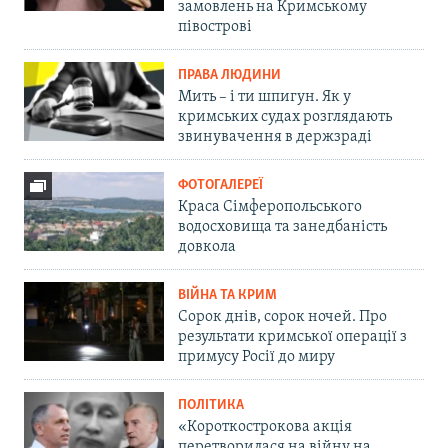
замовлень на Кримському
півострові
ПРАВА ЛЮДИНИ
Мить – і ти шпигун. Як у
кримських судах розглядають
звинувачення в держзраді
ФОТОГАЛЕРЕЇ
Краса Сімферопольського
водосховища та занедбаність
довкола
ВІЙНА ТА КРИМ
Сорок днів, сорок ночей. Про
результати кримської операції з
примусу Росії до миру
ПОЛІТИКА
«Короткострокова акція
перетворилася на війну на