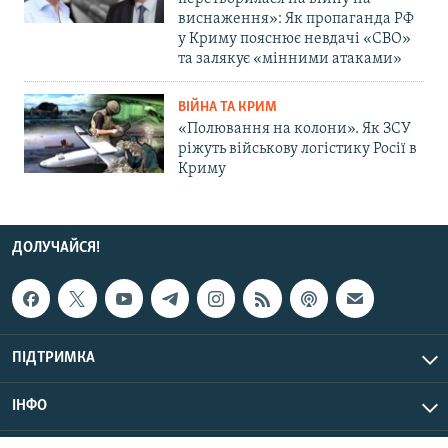
виснаження»: Як пропаганда РФ
у Криму пояснює невдачі «СВО»
та залякує «мінними атаками»
ВІЙНА ТА КРИМ
«Полювання на колони». Як ЗСУ
ріжуть військову логістику Росії в
Криму
ДОЛУЧАЙСЯ!
ПІДТРИМКА
ІНФО