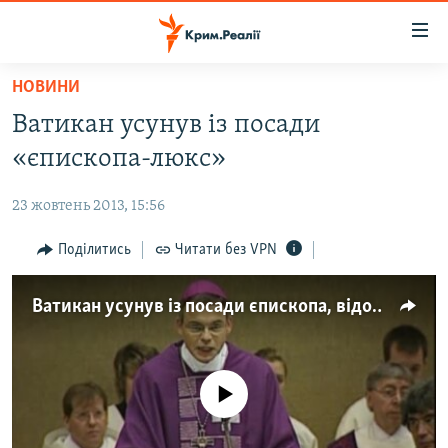
Доступність
посилання
Перейти
НОВИНИ
до
НОВИНИ
Ватикан усунув із посади
основного
ВОДА.КРИМ
матеріалу
«єпископа-люкс»
ВІДЕО ТА ФОТО
Перейти
до
23 жовтень 2013, 15:56
ПОЛІТИКА
основної
БЛОГИ
Поділитись
Читати без VPN
навігації
Перейти
ПОГЛЯД
до
Ватикан усунув із посади єпископа, відомого розкішним стилем життя
ІНТЕРВ'Ю
пошуку
ВСЕ ЗА ДЕНЬ
СПЕЦПРОЕКТИ
No media source currently available
ЯК ОБІЙТИ БЛОКУВАННЯ
ДЕПОРТАЦІЯ