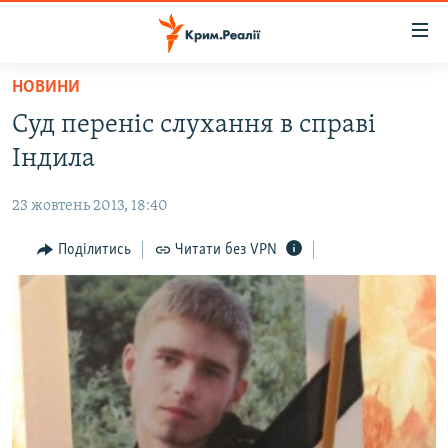
Доступність
посилання
Перейти
НОВИНИ
до
НОВИНИ
Суд переніс слухання в справі
основного
ВОДА.КРИМ
матеріалу
Індила
ВІДЕО ТА ФОТО
Перейти
до
23 жовтень 2013, 18:40
ПОЛІТИКА
основної
БЛОГИ
Поділитись
Читати без VPN
навігації
Перейти
ПОГЛЯД
до
ІНТЕРВ'Ю
пошуку
ВСЕ ЗА ДЕНЬ
СПЕЦПРОЕКТИ
ЯК ОБІЙТИ БЛОКУВАННЯ
ДЕПОРТАЦІЯ