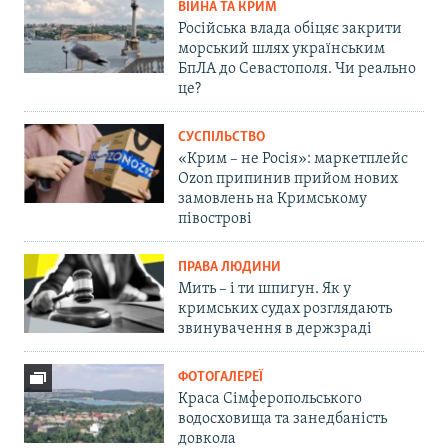
ВІЙНА ТА КРИМ
Російська влада обіцяє закрити
морський шлях українським
БпЛА до Севастополя. Чи реально
це?
СУСПІЛЬСТВО
«Крим – не Росія»: маркетплейс
Ozon припинив прийом нових
замовлень на Кримському
півострові
ПРАВА ЛЮДИНИ
Мить – і ти шпигун. Як у
кримських судах розглядають
звинувачення в держзраді
ФОТОГАЛЕРЕЇ
Краса Сімферопольського
водосховища та занедбаність
довкола