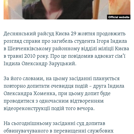
ВІДЕОУРОКИ «ELIFBE»
Русский
СВІДЧЕННЯ ОКУПАЦІЇ
Qırımtatar
УКРАЇНСЬКА ПРОБЛЕМА КРИМУ
Деснянський райсуд Києва 29 жовтня продовжить
ДОЛУЧАЙСЯ!
ІНФОГРАФІКА
розгляд справи про загибель студента Ігоря Індила
в Шевченківському районному відділі міліції Києва
в травні 2010 року. Про це повідомив адвокат сім’ї
Індила Олександр Заруцький.
Усі сайти RFE/RL
За його словами, на цьому засіданні планується
повторно допитати очевидця подій – друга Індила
Олександра Хоменка, при цьому допит буде
проводитися з одночасним відтворенням
відеореконструкції подій того вечора.
На сьогоднішньому засіданні суд допитав
обвинувачуваного в перевищенні службових