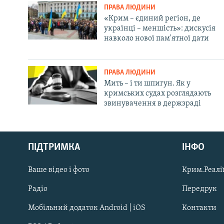
ПРАВА ЛЮДИНИ
«Крим – єдиний регіон, де
українці – меншість»: дискусія
навколо нової пам'ятної дати
ПРАВА ЛЮДИНИ
Мить – і ти шпигун. Як у
кримських судах розглядають
звинувачення в держзраді
Русский
ПІДТРИМКА
ІНФО
Qırımtatar
Ваше відео і фото
Крим.Реалії
ДОЛУЧАЙСЯ!
Радіо
Передрук
Мобільний додаток Android | iOS
Контакти