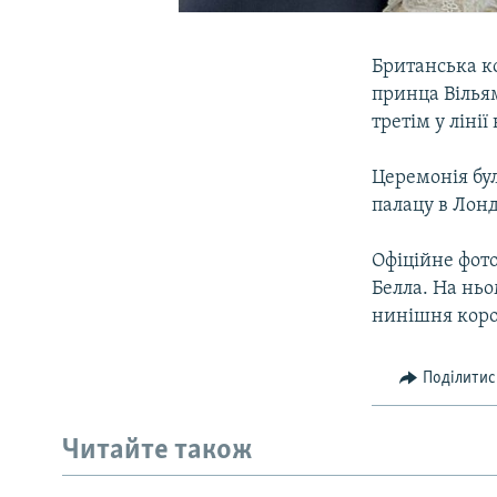
Британська к
принца Вільям
третім у ліні
Церемонія бул
палацу в Лонд
Офіційне фот
Белла. На ньо
нинішня корол
Поділитис
Читайте також