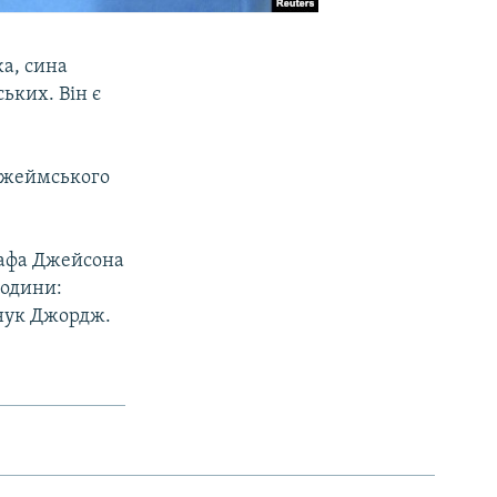
а, сина
ьких. Він є
-Джеймського
рафа Джейсона
родини:
авнук Джордж.