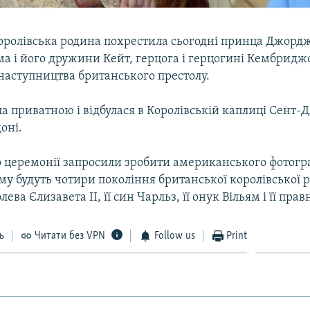
оролівська родина похрестила сьогодні принца Джордж
а і його дружини Кейт, герцога і герцогині Кембриджс
ї наступництва британського престолу.
а приватною і відбулася в Королівській каплиці Сент
оні.
о церемонії запросили зробити американського фотог
му будуть чотири покоління британської королівської 
ева Єлизавета II, її син Чарльз, її онук Вільям і її пр
ь
Читати без VPN
Follow us
Print