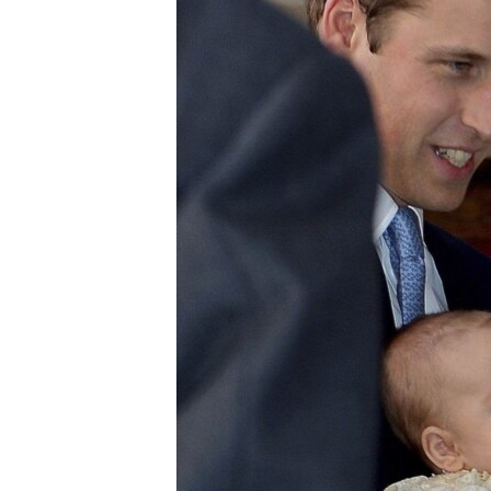
ВІДЕОУРОКИ «ELIFBE»
СВІДЧЕННЯ ОКУПАЦІЇ
УКРАЇНСЬКА ПРОБЛЕМА КРИМУ
ІНФОГРАФІКА