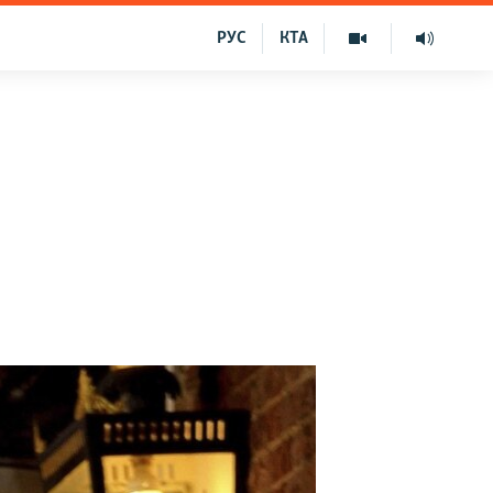
РУС
КТА