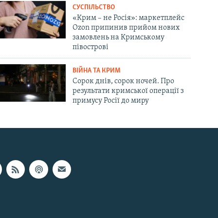
СУСПІЛЬСТВО
«Крим – не Росія»: маркетплейс
Ozon припинив прийом нових
замовлень на Кримському
півострові
ВІЙНА ТА КРИМ
Сорок днів, сорок ночей. Про
результати кримської операції з
примусу Росії до миру