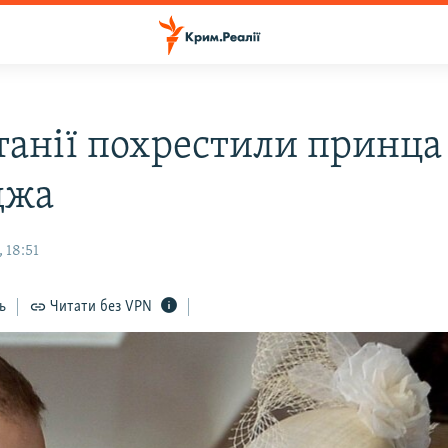
танії похрестили принца
джа
 18:51
ь
Читати без VPN