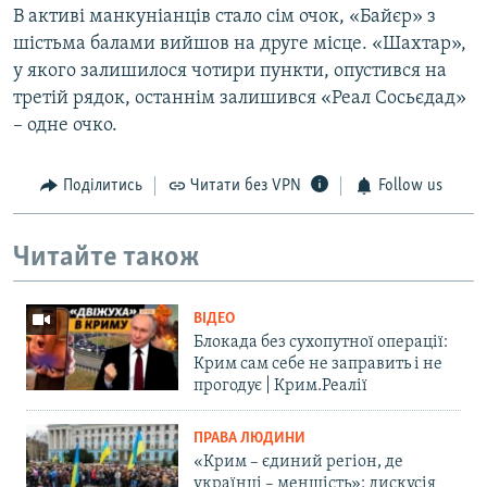
В активі манкуніанців стало сім очок, «Байєр» з
шістьма балами вийшов на друге місце. «Шахтар»,
у якого залишилося чотири пункти, опустився на
третій рядок, останнім залишився «Реал Сосьєдад»
– одне очко.
Поділитись
Читати без VPN
Follow us
Читайте також
ВІДЕО
Блокада без сухопутної операції:
Крим сам себе не заправить і не
прогодує | Крим.Реалії
ПРАВА ЛЮДИНИ
«Крим – єдиний регіон, де
українці – меншість»: дискусія