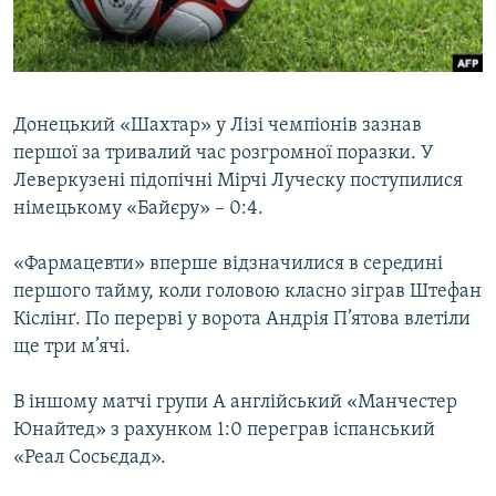
ВІДЕОУРОКИ «ELIFBE»
Русский
СВІДЧЕННЯ ОКУПАЦІЇ
Qırımtatar
УКРАЇНСЬКА ПРОБЛЕМА КРИМУ
Донецький «Шахтар» у Лізі чемпіонів зазнав
ДОЛУЧАЙСЯ!
ІНФОГРАФІКА
першої за тривалий час розгромної поразки. У
Леверкузені підопічні Мірчі Луческу поступилися
німецькому «Байєру» – 0:4.
Усі сайти RFE/RL
«Фармацевти» вперше відзначилися в середині
першого тайму, коли головою класно зіграв Штефан
Кіслінґ. По перерві у ворота Андрія П’ятова влетіли
ще три м’ячі.
В іншому матчі групи А англійський «Манчестер
Юнайтед» з рахунком 1:0 переграв іспанський
«Реал Сосьєдад».