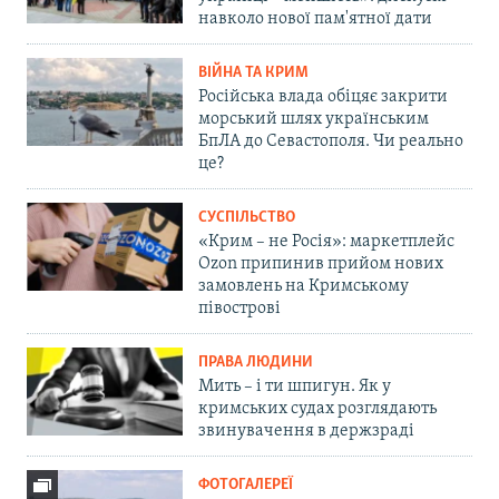
навколо нової пам'ятної дати
ВІЙНА ТА КРИМ
Російська влада обіцяє закрити
морський шлях українським
БпЛА до Севастополя. Чи реально
це?
СУСПІЛЬСТВО
«Крим – не Росія»: маркетплейс
Ozon припинив прийом нових
замовлень на Кримському
півострові
ПРАВА ЛЮДИНИ
Мить – і ти шпигун. Як у
кримських судах розглядають
звинувачення в держзраді
ФОТОГАЛЕРЕЇ