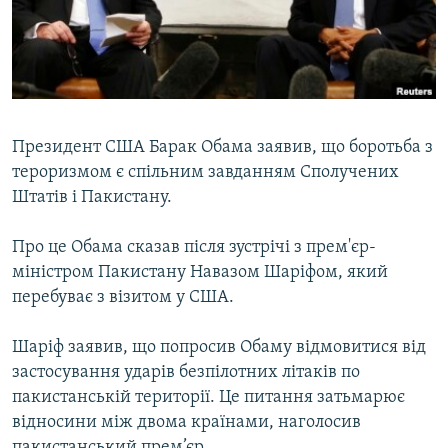
ВІДЕОУРОКИ «ELIFBE»
Русский
СВІДЧЕННЯ ОКУПАЦІЇ
Qırımtatar
УКРАЇНСЬКА ПРОБЛЕМА КРИМУ
ДОЛУЧАЙСЯ!
ІНФОГРАФІКА
Президент США Барак Обама заявив, що боротьба з
тероризмом є спільним завданням Сполучених
Штатів і Пакистану.
Усі сайти RFE/RL
Про це Обама сказав після зустрічі з прем'єр-
міністром Пакистану Навазом Шаріфом, який
перебуває з візитом у США.
Шаріф заявив, що попросив Обаму відмовитися від
застосування ударів безпілотних літаків по
пакистанській території. Це питання затьмарює
відносини між двома країнами, наголосив
пакистанський прем’єр.