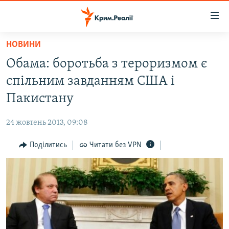
Доступність
посилання
Перейти
НОВИНИ
до
НОВИНИ
Обама: боротьба з тероризмом є
основного
ВОДА.КРИМ
матеріалу
спільним завданням США і
ВІДЕО ТА ФОТО
Перейти
Пакистану
до
ПОЛІТИКА
основної
24 жовтень 2013, 09:08
БЛОГИ
навігації
Перейти
Поділитись
Читати без VPN
ПОГЛЯД
до
ІНТЕРВ'Ю
пошуку
ВСЕ ЗА ДЕНЬ
СПЕЦПРОЕКТИ
ЯК ОБІЙТИ БЛОКУВАННЯ
ДЕПОРТАЦІЯ