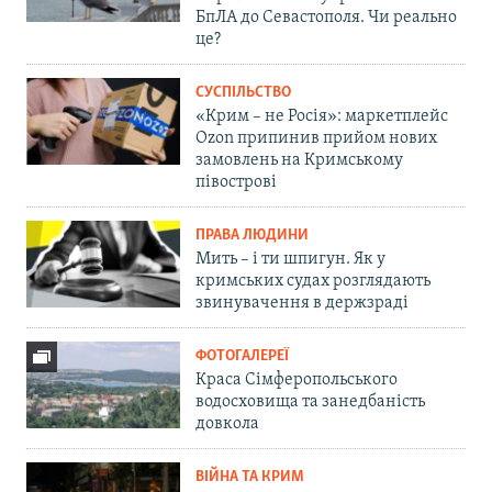
БпЛА до Севастополя. Чи реально
це?
СУСПІЛЬСТВО
«Крим – не Росія»: маркетплейс
Ozon припинив прийом нових
замовлень на Кримському
півострові
ПРАВА ЛЮДИНИ
Мить – і ти шпигун. Як у
кримських судах розглядають
звинувачення в держзраді
ФОТОГАЛЕРЕЇ
Краса Сімферопольського
водосховища та занедбаність
довкола
ВІЙНА ТА КРИМ