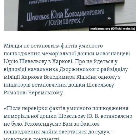
ВІДЕОУРОКИ «ELIFBE»
Русский
СВІДЧЕННЯ ОКУПАЦІЇ
Qırımtatar
УКРАЇНСЬКА ПРОБЛЕМА КРИМУ
ДОЛУЧАЙСЯ!
ІНФОГРАФІКА
Міліція не встановила фактів умисного
пошкодження меморіальної дошки мовознавцеві
Юрію Шевельову в Харкові. Про це йдеться у
Усі сайти RFE/RL
відповіді начальника Дзержинського райвідділу
міліції Харкова Володимира Кішкіна одному з
ініціаторів встановлення дошки Шевельову
Романові Черемському.
«Після перевірки фактів умисного пошкодження
меморіальної дошки Шевельову Ю. В. встановлено
не було. Рекомендуємо Вам за фактом
пошкодження майна звертатися до суду», –
мовиться в документі.