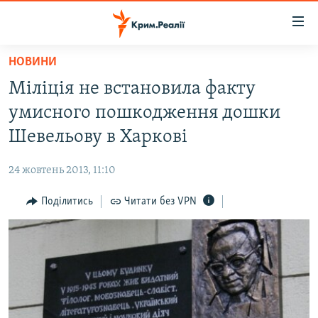
Доступність
посилання
Перейти
НОВИНИ
до
НОВИНИ
Міліція не встановила факту
основного
ВОДА.КРИМ
матеріалу
умисного пошкодження дошки
ВІДЕО ТА ФОТО
Перейти
Шевельову в Харкові
до
ПОЛІТИКА
основної
24 жовтень 2013, 11:10
БЛОГИ
навігації
Перейти
Поділитись
Читати без VPN
ПОГЛЯД
до
ІНТЕРВ'Ю
пошуку
ВСЕ ЗА ДЕНЬ
СПЕЦПРОЕКТИ
ЯК ОБІЙТИ БЛОКУВАННЯ
ДЕПОРТАЦІЯ