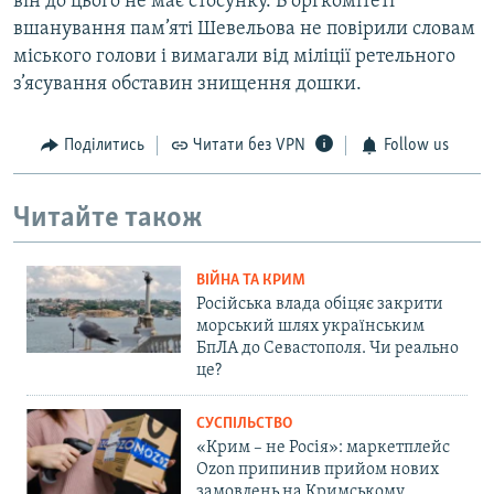
він до цього не має стосунку. В оргкомітеті
вшанування пам’яті Шевельова не повірили словам
міського голови і вимагали від міліції ретельного
з’ясування обставин знищення дошки.
Поділитись
Читати без VPN
Follow us
Читайте також
ВІЙНА ТА КРИМ
Російська влада обіцяє закрити
морський шлях українським
БпЛА до Севастополя. Чи реально
це?
СУСПІЛЬСТВО
«Крим – не Росія»: маркетплейс
Ozon припинив прийом нових
замовлень на Кримському