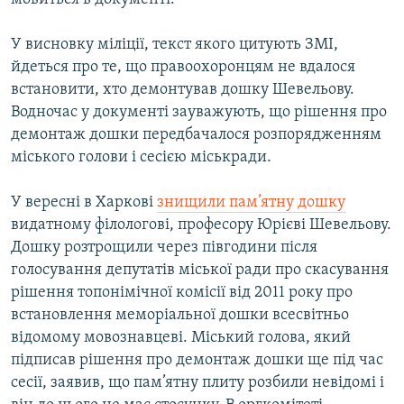
У висновку міліції, текст якого цитують ЗМІ,
йдеться про те, що правоохоронцям не вдалося
встановити, хто демонтував дошку Шевельову.
Водночас у документі зауважують, що рішення про
демонтаж дошки передбачалося розпорядженням
міського голови і сесією міськради.
У вересні в Харкові
знищили пам’ятну дошку
видатному філологові, професору Юрієві Шевельову.
Дошку розтрощили через півгодини після
голосування депутатів міської ради про скасування
рішення топонімічної комісії від 2011 року про
встановлення меморіальної дошки всесвітньо
відомому мовознавцеві. Міський голова, який
підписав рішення про демонтаж дошки ще під час
сесії, заявив, що пам’ятну плиту розбили невідомі і