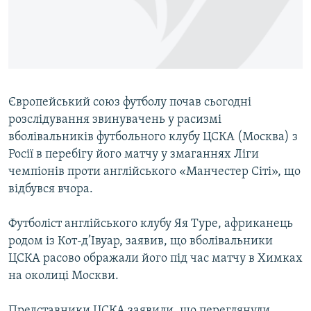
ВІДЕОУРОКИ «ELIFBE»
Русский
СВІДЧЕННЯ ОКУПАЦІЇ
Qırımtatar
УКРАЇНСЬКА ПРОБЛЕМА КРИМУ
ДОЛУЧАЙСЯ!
ІНФОГРАФІКА
Європейський союз футболу почав сьогодні
розслідування звинувачень у расизмі
вболівальників футбольного клубу ЦСКА (Москва) з
Усі сайти RFE/RL
Росії в перебігу його матчу у змаганнях Ліги
чемпіонів проти англійського «Манчестер Сіті», що
відбувся вчора.
Футболіст англійського клубу Яя Туре, африканець
родом із Кот-д’Івуар, заявив, що вболівальники
ЦСКА расово ображали його під час матчу в Химках
на околиці Москви.
Представники ЦСКА заявили, що переглянули