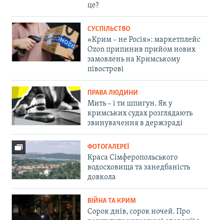
це?
СУСПІЛЬСТВО
«Крим – не Росія»: маркетплейс
Ozon припинив прийом нових
замовлень на Кримському
півострові
ПРАВА ЛЮДИНИ
Мить – і ти шпигун. Як у
кримських судах розглядають
звинувачення в держзраді
ФОТОГАЛЕРЕЇ
Краса Сімферопольського
водосховища та занедбаність
довкола
ВІЙНА ТА КРИМ
Сорок днів, сорок ночей. Про