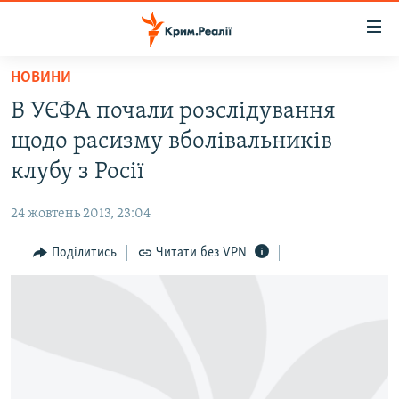
Доступність
посилання
Перейти
НОВИНИ
до
НОВИНИ
В УЄФА почали розслідування
основного
ВОДА.КРИМ
матеріалу
щодо расизму вболівальників
ВІДЕО ТА ФОТО
Перейти
клубу з Росії
до
ПОЛІТИКА
основної
24 жовтень 2013, 23:04
БЛОГИ
навігації
Перейти
Поділитись
Читати без VPN
ПОГЛЯД
до
ІНТЕРВ'Ю
пошуку
ВСЕ ЗА ДЕНЬ
СПЕЦПРОЕКТИ
ЯК ОБІЙТИ БЛОКУВАННЯ
ДЕПОРТАЦІЯ