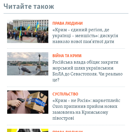
Читайте також
ПРАВА ЛЮДИНИ
«Крим – єдиний регіон, де
українці – меншість»: дискусія
навколо нової пам'ятної дати
ВІЙНА ТА КРИМ
Російська влада обіцяє закрити
морський шлях українським
БпЛА до Севастополя. Чи реально
це?
СУСПІЛЬСТВО
«Крим – не Росія»: маркетплейс
Ozon припинив прийом нових
замовлень на Кримському
півострові