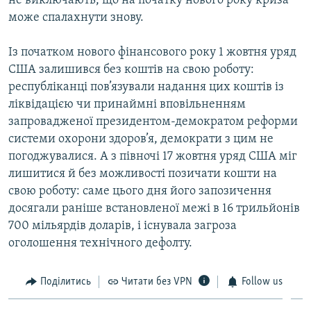
не виключають, що на початку нового року криза
може спалахнути знову.
Із початком нового фінансового року 1 жовтня уряд
США залишився без коштів на свою роботу:
республіканці пов’язували надання цих коштів із
ліквідацією чи принаймні вповільненням
запровадженої президентом-демократом реформи
системи охорони здоров’я, демократи з цим не
погоджувалися. А з півночі 17 жовтня уряд США міг
лишитися й без можливості позичати кошти на
свою роботу: саме цього дня його запозичення
досягали раніше встановленої межі в 16 трильйонів
700 мільярдів доларів, і існувала загроза
оголошення технічного дефолту.
Поділитись
Читати без VPN
Follow us