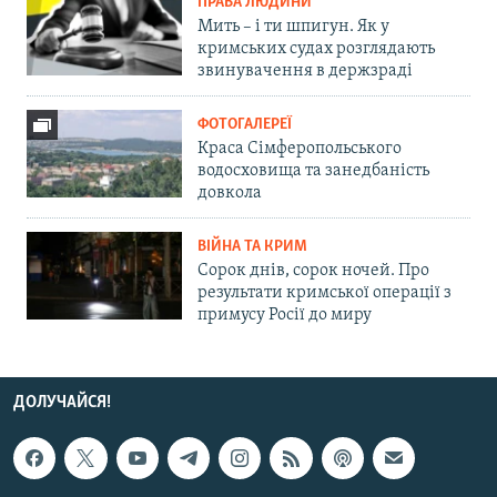
ПРАВА ЛЮДИНИ
Мить – і ти шпигун. Як у
кримських судах розглядають
звинувачення в держзраді
ФОТОГАЛЕРЕЇ
Краса Сімферопольського
водосховища та занедбаність
довкола
ВІЙНА ТА КРИМ
Сорок днів, сорок ночей. Про
результати кримської операції з
примусу Росії до миру
ДОЛУЧАЙСЯ!