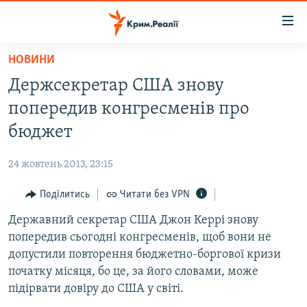
Доступність
посилання
Перейти
НОВИНИ
до
НОВИНИ
Держсекретар США знову
основного
ВОДА.КРИМ
матеріалу
попередив конгресменів про
ВІДЕО ТА ФОТО
Перейти
бюджет
до
ПОЛІТИКА
основної
24 жовтень 2013, 23:15
БЛОГИ
навігації
Перейти
Поділитись
Читати без VPN
ПОГЛЯД
до
Державний секретар США Джон Керрі знову
ІНТЕРВ'Ю
пошуку
попередив сьогодні конгресменів, щоб вони не
ВСЕ ЗА ДЕНЬ
допустили повторення бюджетно-боргової кризи
СПЕЦПРОЕКТИ
початку місяця, бо це, за його словами, може
підірвати довіру до США у світі.
ЯК ОБІЙТИ БЛОКУВАННЯ
ДЕПОРТАЦІЯ