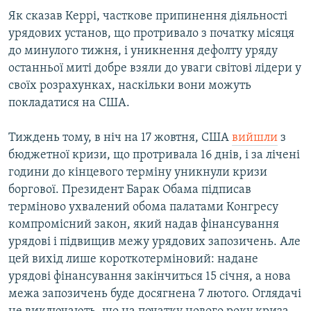
ВІДЕОУРОКИ «ELIFBE»
Як сказав Керрі, часткове припинення діяльності
Русский
урядових установ, що протривало з початку місяця
СВІДЧЕННЯ ОКУПАЦІЇ
Qırımtatar
до минулого тижня, і уникнення дефолту уряду
УКРАЇНСЬКА ПРОБЛЕМА КРИМУ
останньої миті добре взяли до уваги світові лідери у
своїх розрахунках, наскільки вони можуть
ДОЛУЧАЙСЯ!
ІНФОГРАФІКА
покладатися на США.
Тиждень тому, в ніч на 17 жовтня, США
вийшли
з
Усі сайти RFE/RL
бюджетної кризи, що протривала 16 днів, і за лічені
години до кінцевого терміну уникнули кризи
боргової. Президент Барак Обама підписав
терміново ухвалений обома палатами Конгресу
компромісний закон, який надав фінансування
урядові і підвищив межу урядових запозичень. Але
цей вихід лише короткотерміновий: надане
урядові фінансування закінчиться 15 січня, а нова
межа запозичень буде досягнена 7 лютого. Оглядачі